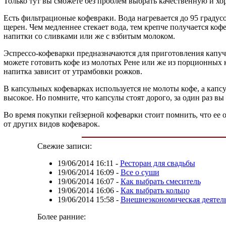
Только тут вы сможете без проблем выбрать качественную и х
Есть фильтрационые кофевраки. Вода нагревается до 95 градусов
щерен. Чем медленнее стекает вода, тем крепче получается коф
напитки со сливками или же с взбитым молоком.
Эспрессо-кофеварки предназначаются для приготовления капучи
можете готовить кофе из молотых Рене или же из порционных ка
напитка зависит от утрамбовки рожков.
В капсульных кофеварках используется не молоты кофе, а капсу
высокое. Но помните, что капсулы стоят дорого, за один раз в
Во время покупки гейзерной кофеварки стоит помнить, что ее о
от других видов кофеварок.
Свежие записи:
19/06/2014 16:11
-
Ресторан для свадьбы
19/06/2014 16:09
-
Все о суши
19/06/2014 16:07
-
Как выбрать смеситель
19/06/2014 16:06
-
Как выбрать кольцо
19/06/2014 15:58
-
Внешнеэкономическая деятел
Более ранние: