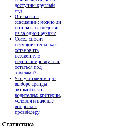
доступны круглый
год
Опечатка в
завещании: можно ли
потерять наследство
из-за одной буквы?
Сосед сносит
несущие стены: как
остановить
незаконную
перепланировку и не
остаться под
завалами?
Что учитывать при
выборе аренды
автомобиля с
водителем: критерии,
условия и важные
вопросы к
провайдеру
Статистика