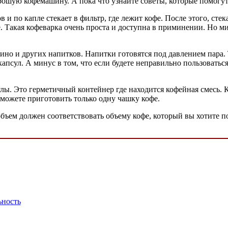
орошую кофемашину. А пока что узнайте советы, которые помогу
 и по капле стекает в фильтр, где лежит кофе. После этого, стек
е. Такая кофеварка очень проста и доступна в приминении. Но ми
но и других напитков. Напитки готовятся под давлением пара. 
псул. А минус в том, что если будете неправильно пользоваться 
лы. Это герметичный контейнер где находится кофейная смесь. К
ы можете приготовить только одну чашку кофе.
бъем должен соответствовать объему кофе, который вы хотите по
ьность