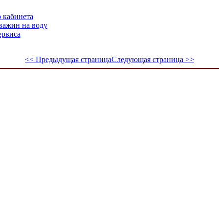
 кабинета
важин на воду
ервиса
<< Предыдущая страница
Следующая страница >>