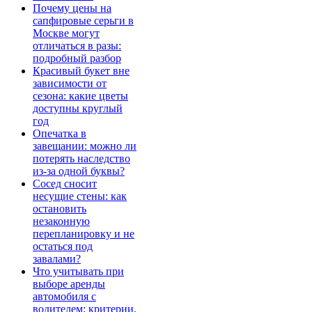
Почему цены на
сапфировые серьги в
Москве могут
отличаться в разы:
подробный разбор
Красивый букет вне
зависимости от
сезона: какие цветы
доступны круглый
год
Опечатка в
завещании: можно ли
потерять наследство
из-за одной буквы?
Сосед сносит
несущие стены: как
остановить
незаконную
перепланировку и не
остаться под
завалами?
Что учитывать при
выборе аренды
автомобиля с
водителем: критерии,