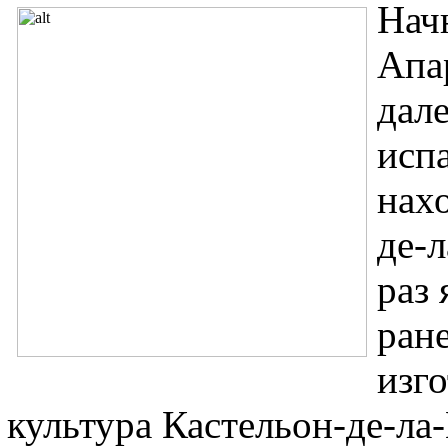
Нач
Апа
дал
исп
нах
де-
раз
ран
изго
культура Кастельон-де-ла