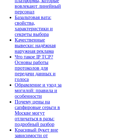
платформы, которые
вовлекают линейный
персонал
Базальтовая вата:
свойства,
характеристики и
секреты выбора
Качественные
вывески: надёжная
наружная реклама
Что такое IP TCP?
Основы работы
протоколов для
передачи данных и
голоса
Обрамление и уход за
могилой: правила и
особенности
Почему цены на
сапфировые серьги в
Москве могут
отличаться в разы:
подробный разбор
Красивый букет вне
зависимости от