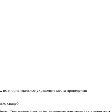
х, но и оригинальное украшение места проведения
ько свадеб.
рать. Это может быть кафе, ресторане или свадьба на открытом