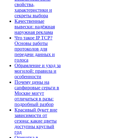
свойства,
характеристики и
секреты выбора
Качественные
вывески: надёжная
наружная реклама
Что такое IP TCP?
Основы работы
протоколов для
передачи данных и
голоса
Обрамление и уход за
могилой: правила и
особенности
Почему цены на
сапфировые серьги в
Москве могут
отличаться в разы:
подробный разбор
Красивый букет вне
зависимости от
сезона: какие цветы
доступны круглый
год
Опечатка в