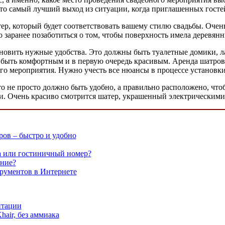
Это самый лучший выход из ситуации, когда приглашенных госте
р, который будет соответствовать вашему стилю свадьбы. Очень 
о заранее позаботиться о том, чтобы поверхность имела деревянн
новить нужные удобства. Это должны быть туалетные домики, лав
 быть комфортным и в первую очередь красивым. Аренда шатров 
го мероприятия. Нужно учесть все нюансы в процессе установки
это не просто должно быть удобно, а правильно расположено, чт
и. Очень красиво смотрится шатер, украшенный электрическими
ов – быстро и удобно
а или гостиничный номер?
ение?
рументов в Интернете
нтации
hair, без аммиака