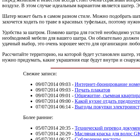
воздухе. В этом случае идеальным вариантом является шатер. 
Шатер может быть в самом разном стиле. Можно подобрать шате
захочется ходить по траве в красивых туфельках, поэтому нужн
Удобства за шатром. Помимо шатра для гостей необходимо уста
необходимой мебели для вашего шатра. Он обязательно должен
удачный выбор, это очень хорошее место для организации любо
Рассчитайте территорию, на которой будет установлен шатер, 
нужно придумать, какие украшения еще будут внутри и снаруж
Свежие записи:
09/07/2014 09:03
-
Интернет-бронирование номер
09/07/2014 09:03
-
Печать плакатов
09/07/2014 09:01
-
Общежитие, съемная квартир
09/07/2014 09:00
-
Какой кухне отдать предпочт
07/07/2014 06:14
-
Выгоды покупки электроинст
Более ранние:
05/07/2014 20:35
-
Технический перевод докуме
05/07/2014 20:29
-
Масляная краска для волос GK
05/07/2014 06:27
-
Соблюдение чистоты