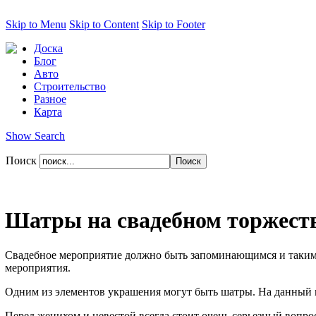
Skip to Menu
Skip to Content
Skip to Footer
Доска
Блог
Авто
Строительство
Разное
Карта
Show Search
Поиск
Шатры на свадебном торжест
Свадебное мероприятие должно быть запоминающимся и таким е
мероприятия.
Одним из элементов украшения могут быть шатры. На данный м
Перед женихом и невестой всегда стоит очень серьезный вопрос