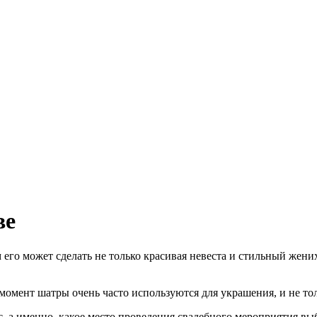
ве
го может сделать не только красивая невеста и стильный жени
омент шатры очень часто используются для украшения, и не тол
, а именно, какое место проведения свадебного мероприятия выб