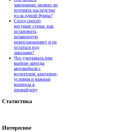
завещании: можно ли
потерять наследство
из-за одной буквы?
Сосед сносит
несущие стены: как
остановить
незаконную
перепланировку и не
остаться под
завалами?
Что учитывать при
выборе аренды
автомобиля с
водителем: критерии,
условия и важные
вопросы к
провайдеру
Статистика
Интересное