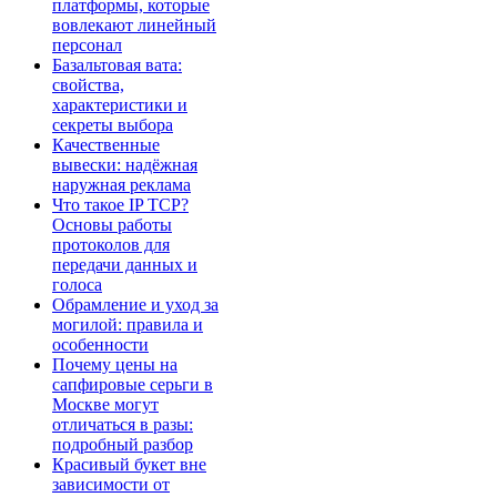
платформы, которые
вовлекают линейный
персонал
Базальтовая вата:
свойства,
характеристики и
секреты выбора
Качественные
вывески: надёжная
наружная реклама
Что такое IP TCP?
Основы работы
протоколов для
передачи данных и
голоса
Обрамление и уход за
могилой: правила и
особенности
Почему цены на
сапфировые серьги в
Москве могут
отличаться в разы:
подробный разбор
Красивый букет вне
зависимости от