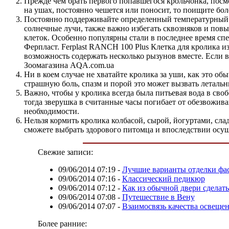
Прежде чем брать первого попавшегося крольчонка, посм
на ушах, постоянно чешется или поносит, то поищите бо
Постоянно поддерживайте определенный температурный ре
солнечные лучи, также важно избегать сквозняков и пов
клеток. Особенно популярны стали в последнее время спе
Ферпласт. Ferplast RANCH 100 Plus Клетка для кролика из
возможность содержать несколько рызунов вместе. Если в
Зоомагазина AQA.com.ua
Ни в коем случае не хватайте кролика за уши, как это о
страшную боль, спазм и порой это может вызвать летальн
Важно, чтобы у кролика всегда была питьевая вода в сво
тогда зверушка в считанные часы погибает от обезвожива
необходимости.
Нельзя кормить кролика колбасой, сырой, йогуртами, сла
сможете выбрать здорового питомца и впоследствии осущ
Свежие записи:
09/06/2014 07:19
-
Лучшие варианты отделки фа
09/06/2014 07:16
-
Классический педикюр
09/06/2014 07:12
-
Как из обычной двери сделат
09/06/2014 07:08
-
Путешествие в Вену
09/06/2014 07:07
-
Взаимосвязь качества освеще
Более ранние: