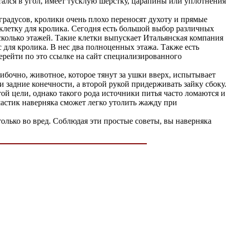
тался в угол, имеет тусклую шерстку, царапины или уплотнения
радусов, кролики очень плохо переносят духоту и прямые
клетку для кролика. Сегодня есть большой выбор различных
сколько этажей. Такие клетки выпускает Итальянская компания
с для кролика. В нес два полноценных этажа. Также есть
ерейти по это ссылке на сайт специализированного
ибочно, животное, которое тянут за ушки вверх, испытывает
 задние конечности, а второй рукой придерживать зайку сбоку.
ой цели, однако такого рода источники питья часто ломаются и
шастик наверняка сможет легко утолить жажду при
только во вред. Соблюдая эти простые советы, вы наверняка