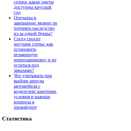
сезона: какие цветы
доступны круглый
год
Опечатка в
завещании: можно ли
потерять наследство
из-за одной буквы?
Сосед сносит
несущие стены: как
остановить
незаконную
перепланировку и не
остаться под
завалами?
Что учитывать при
выборе аренды
автомобиля с
водителем: критерии,
условия и важные
вопросы к
провайдеру
Статистика