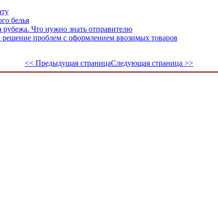
ату
го белья
а рубежа. Что нужно знать отправителю
 решение проблем с оформлением ввозимых товаров
<< Предыдущая страница
Следующая страница >>