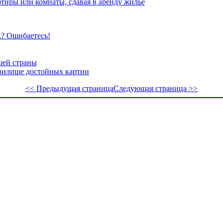
тиры или комнаты, сдавая в аренду жилье
к? Ошибаетесь!
шей страны
нилище достойных картин
<< Предыдущая страница
Следующая страница >>