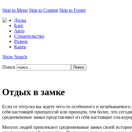
Skip to Menu
Skip to Content
Skip to Footer
Доска
Блог
Авто
Строительство
Разное
Карта
Show Search
Поиск
Отдых в замке
Если от отпуска вы ждете чего-то особенного и незабываемого
себя настоящей принцессой или принцем, тем более, что сегодн
средневековые замки представляют из себя настоящие спа-кур
Многих людей привлекают средневековые замки своей историей и