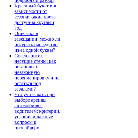
подробный разбор
Красивый букет вне
зависимости от
сезона: какие цветы
доступны круглый
год
Опечатка в
завещании: можно ли
потерять наследство
из-за одной буквы?
Сосед сносит
несущие стены: как
остановить
незаконную
перепланировку и не
остаться под
завалами?
Что учитывать при
выборе аренды
автомобиля с
водителем: критерии,
условия и важные
вопросы к
провайдеру