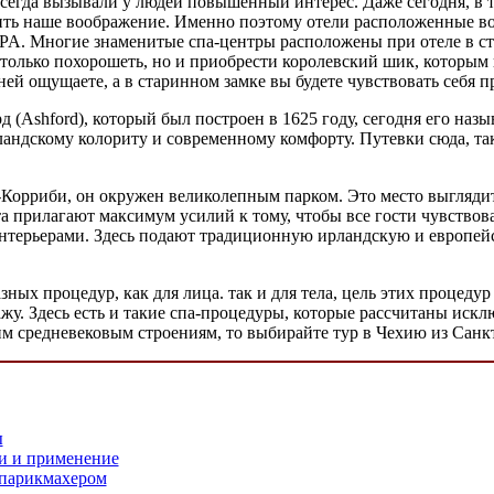
сегда вызывали у людей повышенный интерес. Даже сегодня, в т
ть наше воображение. Именно поэтому отели расположенные во 
PA. Многие знаменитые спа-центры расположены при отеле в ст
 только похорошеть, но и приобрести королевский шик, которым 
ней ощущаете, а в старинном замке вы будете чувствовать себя п
(Ashford), который был построен в 1625 году, сегодня его наз
ландскому колориту и современному комфорту. Путевки сюда, та
Корриби, он окружен великолепным парком. Это место выглядит
а прилагают максимум усилий к тому, чтобы все гости чувствова
интерьерами. Здесь подают традиционную ирландскую и европей
ых процедур, как для лица. так и для тела, цель этих процедур
ажу. Здесь есть и такие спа-процедуры, которые рассчитаны ис
тим средневековым строениям, то выбирайте тур в Чехию из Санк
ы
и и применение
 парикмахером