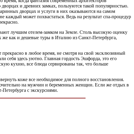
о время, когда фантазия современных архитекторов
дворцах и древних замках, пользуются такой популярностью.
аринных дворцах и услуги в них оказываются на самом
не каждый может похвастаться. Ведь на результат спа-процедур
рекрасно.
ывают лучшим отелем-замком на Земле. Столь высокую оценку
к же как и дешевые туры в Италию из Санкт-Петербурга,
 прекрасно в любое время, не смотря на свой эксклюзивный
ли себя здесь уютно. Главная гордость Эшфорда, это его
скую кухню, все блюда сервированы так, что больше
 вернуть коже все необходимое для полного восстановления.
ключительно на мужчин и беременных женщин. Если же отдых в
т-Петербурга с экскурсиями.