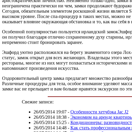
аристократической личностью. Неизменно только одно, замки в
неограничена практически ни чем, замки продолжают будоражи
Сегодня, обязательным элементом роскошной жизни является S
высоком уровне. После спа-процедур в таких местах, можно не
оказывает влияние окружающая обстановка и то, как вы себя в 
Особенной популярностью пользуется ирландский замокЭшфорд 
он получил благодаря отлично сохраненному духу старины, ир
непременно стоит бронировать заранее.
Эшфорд уютно расположился на берегу знаменитого озера Лох-
статус, замок открыт для всех желающих. Владельцы этого мест
рестораны, многие из них могут похвастаться историческими 
напоминают произведения искусства.
Оздоровительный центр замка предлагает множество разнообразн
Различные процедуры для тела, особое внимание уделяют масс
замке вас не прельщает и вам больше нравятся экскурсии по э
Свежие записи:
26/05/2014 19:07
-
Особенности хетчбэка Jac J2
26/05/2014 18:38
-
Экономим на аренде квартир
26/05/2014 15:25
-
Кондиционеры: разновидност
26/05/2014 14:48
-
Как стать профессиональным