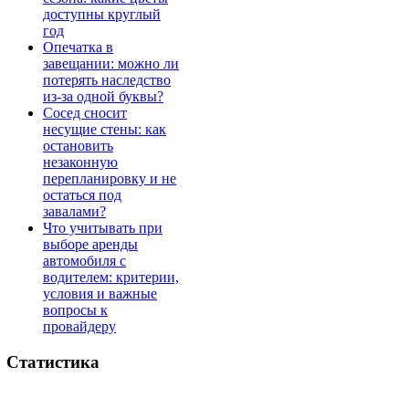
доступны круглый
год
Опечатка в
завещании: можно ли
потерять наследство
из-за одной буквы?
Сосед сносит
несущие стены: как
остановить
незаконную
перепланировку и не
остаться под
завалами?
Что учитывать при
выборе аренды
автомобиля с
водителем: критерии,
условия и важные
вопросы к
провайдеру
Статистика