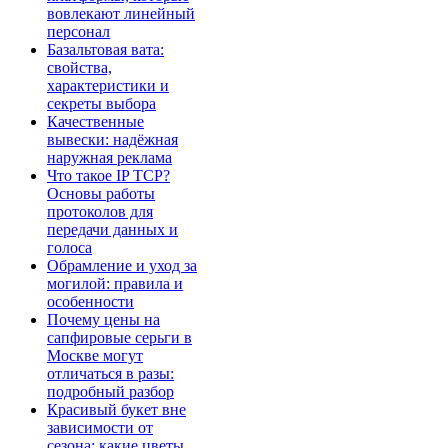
вовлекают линейный
персонал
Базальтовая вата:
свойства,
характеристики и
секреты выбора
Качественные
вывески: надёжная
наружная реклама
Что такое IP TCP?
Основы работы
протоколов для
передачи данных и
голоса
Обрамление и уход за
могилой: правила и
особенности
Почему цены на
сапфировые серьги в
Москве могут
отличаться в разы:
подробный разбор
Красивый букет вне
зависимости от
сезона: какие цветы