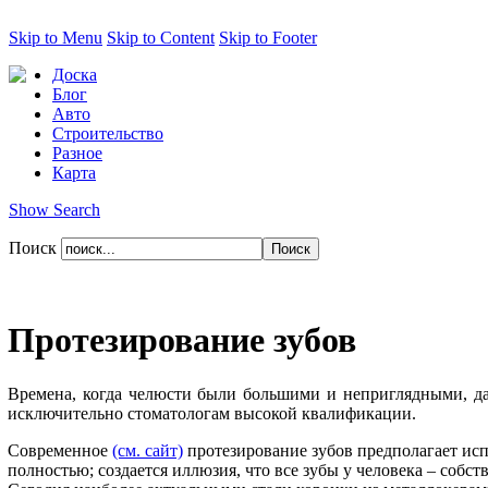
Skip to Menu
Skip to Content
Skip to Footer
Доска
Блог
Авто
Строительство
Разное
Карта
Show Search
Поиск
Протезирование зубов
Времена, когда челюсти были большими и неприглядными, д
исключительно стоматологам высокой квалификации.
Современное
(см. сайт)
протезирование зубов предполагает исп
полностью; создается иллюзия, что все зубы у человека – собст