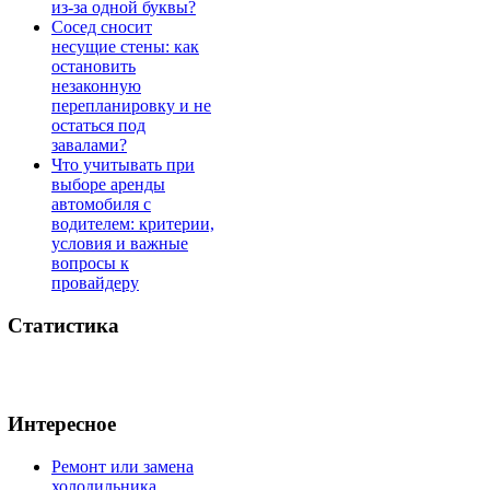
из-за одной буквы?
Сосед сносит
несущие стены: как
остановить
незаконную
перепланировку и не
остаться под
завалами?
Что учитывать при
выборе аренды
автомобиля с
водителем: критерии,
условия и важные
вопросы к
провайдеру
Статистика
Интересное
Ремонт или замена
холодильника