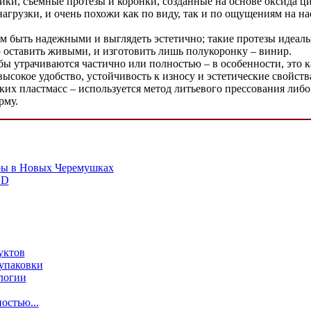
ики, съемные протезы и коронки, созданные на основе оксида ц
грузки, и очень похожи как по виду, так и по ощущениям на н
м быть надежными и выглядеть эстетично; такие протезы идеальн
о оставить живыми, и изготовить лишь полукоронку – винир.
убы утрачиваются частично или полностью – в особенности, это 
высокое удобство, устойчивость к износу и эстетические свойств
их пластмасс – используется метод литьевого прессования либо
рму.
ры в Новых Черемушках
HD
уктов
упаковки
логии
остью...