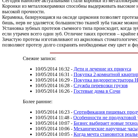
Сегодня наиболее актуальными стали коронки из металлокерам
Коронки из металлокерамики способны выдерживать высокие на
высокой прочности.
Керамика, базирующаяся на оксиде циркония позволяет протеза
бишь, нерв не удаляется; большинство тканей зуба также можн
Установка зубных протезов съемного типа происходит, когда з
если утрачен всего один зуб. Отличие таких протезов – крайне 
Зачастую протезы изготавливают из акриловых стоматологическ
позволяют протезу долго сохранять необходимые ему цвет и фо
Свежие записи:
10/05/2014 16:32
-
Дети и лечение их прикуса
10/05/2014 16:31
-
Покупка 2-комнатной кварти
10/05/2014 16:29
-
Покупка видеорегистратора 
10/05/2014 16:28
-
Служба перевозки грузов
10/05/2014 16:26
-
Гостевые дома в Сочи
Более ранние:
10/05/2014 16:23
-
Сертификация пищевых прод
10/05/2014 11:48
-
Особенности не продуктовой 
10/05/2014 10:07
-
Бизнес выбирает новые техно
10/05/2014 10:06
-
Механические наручные часы
10/05/2014 10:05
-
Когда мечта становится реальн