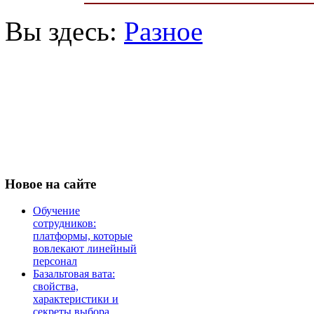
Вы здесь:
Разное
Новое
на сайте
Обучение
сотрудников:
платформы, которые
вовлекают линейный
персонал
Базальтовая вата:
свойства,
характеристики и
секреты выбора