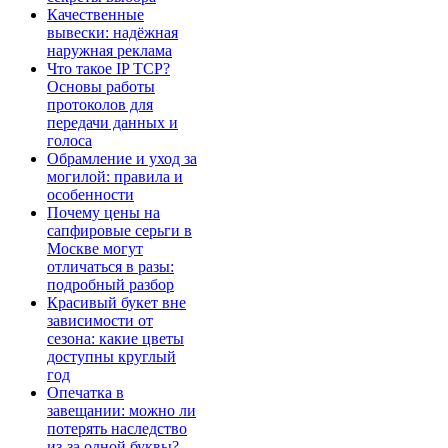
Качественные
вывески: надёжная
наружная реклама
Что такое IP TCP?
Основы работы
протоколов для
передачи данных и
голоса
Обрамление и уход за
могилой: правила и
особенности
Почему цены на
сапфировые серьги в
Москве могут
отличаться в разы:
подробный разбор
Красивый букет вне
зависимости от
сезона: какие цветы
доступны круглый
год
Опечатка в
завещании: можно ли
потерять наследство
из-за одной буквы?