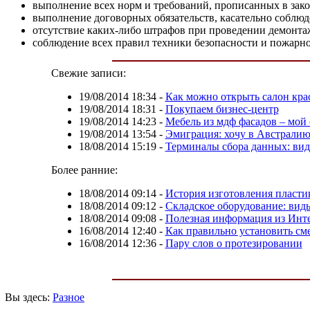
выполнение всех норм и требований, прописанных в зак
выполнение договорных обязательств, касательно соблюд
отсутствие каких-либо штрафов при проведении демонта
соблюдение всех правил техники безопасности и пожарно
Свежие записи:
19/08/2014 18:34
-
Как можно открыть салон кра
19/08/2014 18:31
-
Покупаем бизнес-центр
19/08/2014 14:23
-
Мебель из мдф фасадов – мой
19/08/2014 13:54
-
Эмиграция: хочу в Австрали
18/08/2014 15:19
-
Терминалы сбора данных: вид
Более ранние:
18/08/2014 09:14
-
История изготовления пласти
18/08/2014 09:12
-
Складское оборудование: вид
18/08/2014 09:08
-
Полезная информация из Инт
16/08/2014 12:40
-
Как правильно установить см
16/08/2014 12:36
-
Пару слов о протезировании
Вы здесь:
Разное