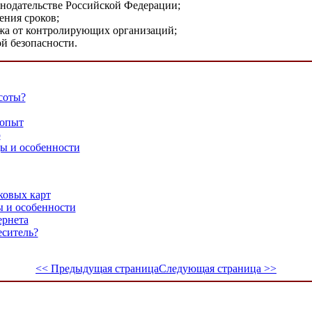
онодательстве Российской Федерации;
ения сроков;
жа от контролирующих организаций;
й безопасности.
соты?
 опыт
ю
ы и особенности
ковых карт
ы и особенности
ернета
еситель?
<< Предыдущая страница
Следующая страница >>