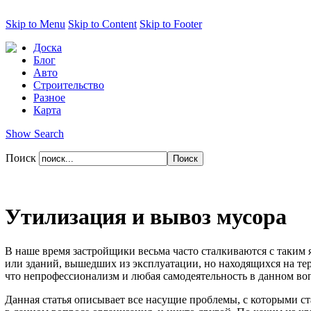
Skip to Menu
Skip to Content
Skip to Footer
Доска
Блог
Авто
Строительство
Разное
Карта
Show Search
Поиск
Утилизация и вывоз мусора
В наше время застройщики весьма часто сталкиваются с таким 
или зданий, вышедших из эксплуатации, но находящихся на те
что непрофессионализм и любая самодеятельность в данном воп
Данная статья описывает все насущие проблемы, с которыми с