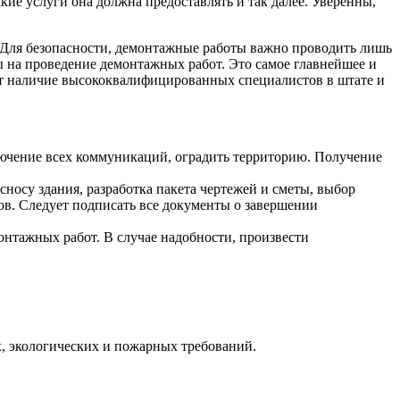
кие услуги она должна предоставлять и так далее. Уверенны,
. Для безопасности, демонтажные работы важно проводить лишь
 на проведение демонтажных работ. Это самое главнейшее и
т наличие высококвалифицированных специалистов в штате и
лючение всех коммуникаций, оградить территорию. Получение
носу здания, разработка пакета чертежей и сметы, выбор
дов. Следует подписать все документы о завершении
онтажных работ. В случае надобности, произвести
х, экологических и пожарных требований.