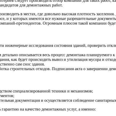
итериев следует производить отбор компании для таких работ, ка
кандидатов для демонтажных работ.
оизводить в местах, где довольно высокая плотность заселения
се, и у которых имеются все нужные разрешительные документы
компаний-претендентов. Огромным плюсом такой компании буде
сти инженерные исследования состояния зданий, проверить отк
 детально описывается весь процесс демонтажа планируемого к с
здания, как будет происходить вывоз и утилизация мусора и отхо
ственно сам снос здания.
ботка строительных отходов. Подписания акта о завершении дем
дством специализированной техники и механизмов;
ументов;
ительная документация и осуществляется соблюдение санитарны
гарантию на качество демонтажных услуг, а именно: