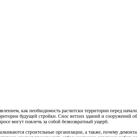
явлением, как необходимость расчитски территории перед начало
рритории будущей стройки. Снос ветхих зданий и сооружений о
росе могут повлечь за собой безвозвратный ущерб.
талкиваются строительные организации, а также, почему демон