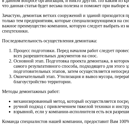
в данном вопросе организация, и никто другой. По каким из кр
что данная статья будет весьма полезна и поможет при выборе 
Зачастую, демонтаж ветхих сооружений и зданий приходится пр
только тем предприятиям, которые специализирующимся на сно
важное преимущество компании, которую следует выбрать из 
спецтехники.
Последовательность осуществления демонтажа:
Процесс подготовки. Перед началом работ следует прове
всех разрешительных документов на снос.
Основной этап. Подготовка проекта демонтажа, в котором
самого результативного способа, подходящего для этого 
подготовительных этапов, затем осуществляется непосред
Окончательный этап. Утилизация и вывоз мусора, перера
благоустройство территории.
Методы демонтажных работ:
механизированный метод, который осуществляется посре
ручной подход с привлечением тяжелой техники и инстр
взрывной, если у компании-исполнителя есть вся разреш
Команда специалистов нашей компании, предоставит Вам 100% 