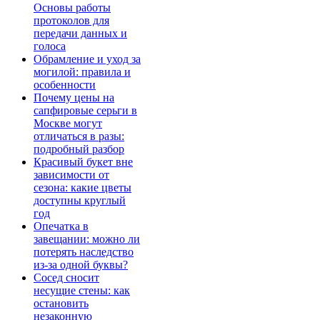
Основы работы
протоколов для
передачи данных и
голоса
Обрамление и уход за
могилой: правила и
особенности
Почему цены на
сапфировые серьги в
Москве могут
отличаться в разы:
подробный разбор
Красивый букет вне
зависимости от
сезона: какие цветы
доступны круглый
год
Опечатка в
завещании: можно ли
потерять наследство
из-за одной буквы?
Сосед сносит
несущие стены: как
остановить
незаконную