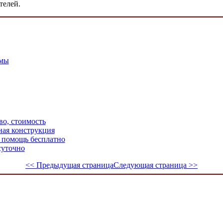
телей.
амы
во, стоимость
ная конструкция
 помощь бесплатно
суточно
<< Предыдущая страница
Следующая страница >>