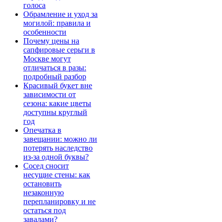
голоса
Обрамление и уход за
могилой: правила и
особенности
Почему цены на
сапфировые серьги в
Москве могут
отличаться в разы:
подробный разбор
Красивый букет вне
зависимости от
сезона: какие цветы
доступны круглый
год
Опечатка в
завещании: можно ли
потерять наследство
из-за одной буквы?
Сосед сносит
несущие стены: как
остановить
незаконную
перепланировку и не
остаться под
завалами?