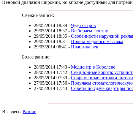
Ценовой диапазон широкий, но вполне доступный для потреби
Свежие записи:
29/05/2014 18:39
-
Чудо-остров
29/05/2014 18:37
-
Выбираем люстру
29/05/2014 18:35
-
Особенности наружной рекл
29/05/2014 18:31
-
Польза медового массажа
29/05/2014 06:41
-
Пластика век
Более ранние:
28/05/2014 17:43
-
Медцентр в Королеве
28/05/2014 17:42
-
Секционные ворота: устройст
28/05/2014 07:39
-
Современные потолки: натяж
27/05/2014 17:56
-
Получаем стоматологическую
27/05/2014 17:43
-
Советы по сдаче квартиры по
Вы здесь:
Разное