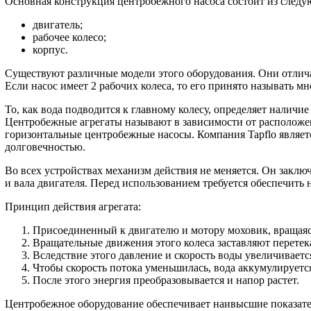
Основная конструкция центробежного насоса состоит из следу
двигатель;
рабочее колесо;
корпус.
Существуют различные модели этого оборудования. Они отличаю
Если насос имеет 2 рабочих колеса, то его принято называть м
То, как вода подводится к главному колесу, определяет налич
Центробежные агрегаты называют в зависимости от располож
горизонтальные центробежные насосы. Компания Tapflo являет
долговечностью.
Во всех устройствах механизм действия не меняется. Он заклю
и вала двигателя. Перед использованием требуется обеспечить
Принцип действия агрегата:
Присоединенный к двигателю и мотору моховик, вращаясь
Вращательные движения этого колеса заставляют перете
Вследствие этого давление и скорость воды увеличиваетс
Чтобы скорость потока уменьшилась, вода аккумулируется
После этого энергия преобразовывается и напор растет.
Центробежное оборудование обеспечивает наивысшие показате