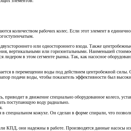
ющих элементов:
тся количеством рабочих колес. Если этот элемент в единичном
ногоступенчатым.
ие двухстороннего или одностороннего входа. Также центробежны
ения, вертикальными или горизонтальными. Наименьшей стоимо
ся лидером в этом сегменте рынка. Так, как насосное оборудов
чается в перемещении воды под действием центробежной силы. 
 напор подачи воды, чтобы показатель эффективности был высок
, приводит в движение специально оборудованное колесо, устан
кать поступающую воду радиально.
я.
 в специальном кожухе. Он сделан в форме спирали, что позвол
ли КПД, они надежны в работе. Производятся данные насосы из