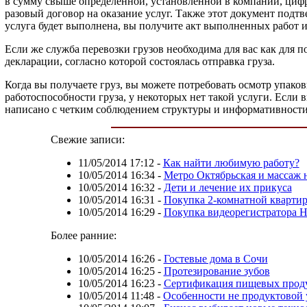
в сумму свыше определенной, установленной в компании, цифр
разовый договор на оказание услуг. Также этот документ подтв
услуга будет выполнена, вы получите акт выполненных работ 
Если же служба перевозки грузов необходима для вас как для п
декларации, согласно которой состоялась отправка груза.
Когда вы получаете груз, вы можете потребовать осмотр упако
работоспособности груза, у некоторых нет такой услуги. Если 
написано с четким соблюдением структуры и информативности
Свежие записи:
11/05/2014 17:12
-
Как найти любимую работу?
10/05/2014 16:34
-
Метро Октябрьская и массаж 
10/05/2014 16:32
-
Дети и лечение их прикуса
10/05/2014 16:31
-
Покупка 2-комнатной кварти
10/05/2014 16:29
-
Покупка видеорегистратора 
Более ранние:
10/05/2014 16:26
-
Гостевые дома в Сочи
10/05/2014 16:25
-
Протезирование зубов
10/05/2014 16:23
-
Сертификация пищевых прод
10/05/2014 11:48
-
Особенности не продуктовой 