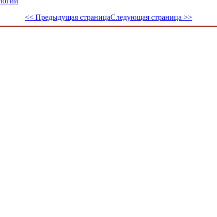
логии
<< Предыдущая страница
Следующая страница >>