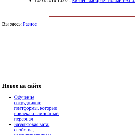
10/05/2014 10:07
-
Бизнес выбирает новые техно
Вы здесь:
Разное
Новое
на сайте
Обучение
сотрудников:
платформы, которые
вовлекают линейный
персонал
Базальтовая вата:
свойства,