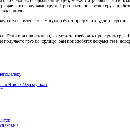
ы, то человек, оформляющий груз, может потребовать его к ос
ерждает отправку вами груза. При оплате перевозки груза по без
и накладную.
олучателя грузов, то вам нужно будет предъявить удостоверение
вки. Если она повреждена, вы можете требовать проверить груз
вы получаете груз на юрлицо, вам понадобятся документы и дове
.
неподалеку
ры в Новых Черемушках
HD
уктов
упаковки