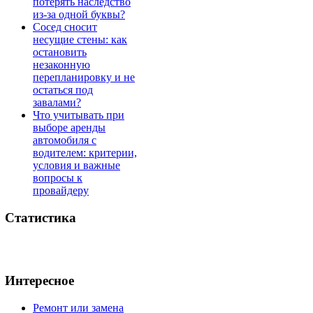
потерять наследство
из-за одной буквы?
Сосед сносит
несущие стены: как
остановить
незаконную
перепланировку и не
остаться под
завалами?
Что учитывать при
выборе аренды
автомобиля с
водителем: критерии,
условия и важные
вопросы к
провайдеру
Статистика
Интересное
Ремонт или замена