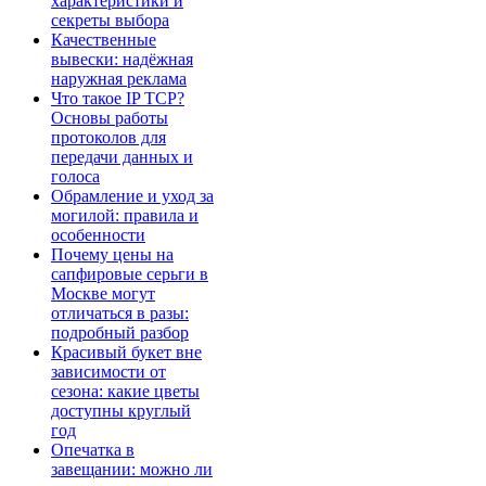
характеристики и
секреты выбора
Качественные
вывески: надёжная
наружная реклама
Что такое IP TCP?
Основы работы
протоколов для
передачи данных и
голоса
Обрамление и уход за
могилой: правила и
особенности
Почему цены на
сапфировые серьги в
Москве могут
отличаться в разы:
подробный разбор
Красивый букет вне
зависимости от
сезона: какие цветы
доступны круглый
год
Опечатка в
завещании: можно ли