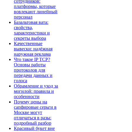
сотрудников:
платформы, которые
вовлекают линейный
персонал
Базальтовая вата:
свойства,
характеристики и
секреты выбора
Качественные
вывески: надёжная
наружная реклама
Что такое IP TCP?
Основы работы
протоколов для
передачи данных и
голоса
Обрамление и уход за
могилой: правила и
особенности
Почему цены на
сапфировые серьги в
Москве могут
отличаться в разы:
подробный разбор
Красивый букет вне