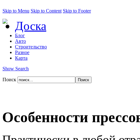
Skip to Menu
Skip to Content
Skip to Footer
Доска
Блог
Авто
Строительство
Разное
Карта
Show Search
Поиск
Особенности прессо
Практически в любой отр