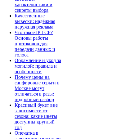
характеристики и
секреты выбора
Качественные
вывески: надёжная
наружная реклама
Что такое IP TCP?
Основы работы
протоколов для
передачи данных и
голоса
Обрамление и уход за
могилой: правила и
особенности
Почему цены на
сапфировые серьги в
Москве могут
отличаться в разы:
подробный разбор
Красивый букет вне
зависимости от
сезона: какие цветы
доступны круглый
год
Опечатка в
завещании: можно ли