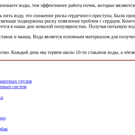
ыпиваете воды, тем эффективнее работа почек, которые являют
ь пить воду, это снижение риска сердечного приступа. Были про
ь, меньше подвержены риску появления проблем с сердцем. Коне
зуется в наши дни немалой популярностью. Получая питьевую вод
ставов и мышц. Вода является основным материалом для получе
ргию. Каждый день мы теряем около 10-ти стаканов воды, а обе
аритных грузов
рных систем
ки
чно
обак