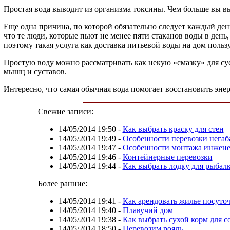
Простая вода выводит из организма токсины. Чем больше вы в
Еще одна причина, по которой обязательно следует каждый ден
что те люди, которые пьют не менее пяти стаканов воды в ден
поэтому такая услуга как доставка питьевой воды на дом поль
Простую воду можно рассматривать как некую «смазку» для су
мышц и суставов.
Интересно, что самая обычная вода помогает восстановить эне
Свежие записи:
14/05/2014 19:50
-
Как выбрать краску для стен
14/05/2014 19:49
-
Особенности перевозки негаб
14/05/2014 19:47
-
Особенности монтажа инжене
14/05/2014 19:46
-
Контейнерные перевозки
14/05/2014 19:44
-
Как выбрать лодку для рыбал
Более ранние:
14/05/2014 19:41
-
Как арендовать жилье посуто
14/05/2014 19:40
-
Плавучий дом
14/05/2014 19:38
-
Как выбрать сухой корм для с
14/05/2014 18:50
-
Перевозим рояль