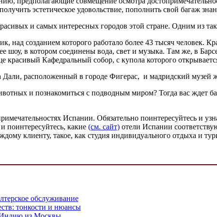
ию, предполагающие совмещение осмотра достопримечательност
олучить эстетическое удовольствие, пополнить свой багаж знан
сивых и самых интересных городов этой стране. Одним из таких
к, над созданием которого работало более 43 тысяч человек. К
шоу, в котором соединены вода, свет и музыка. Там же, в Барсе
юще красивый Кафедральный собор, с купола которого открывает
а Дали, расположенный в городе Фигерас, и мадридский музей 
животных и познакомиться с подводным миром? Тогда вас ждет 
примечательностях Испании. Обязательно поинтересуйтесь и узна
 и поинтересуйтесь, какие
(см. сайт)
отели Испании соответству
ждому клиенту, такое, как студия индивидуального отдыха и ту
алтерское обслуживание
ств: тонкости и нюансы
 Индию из Москвы