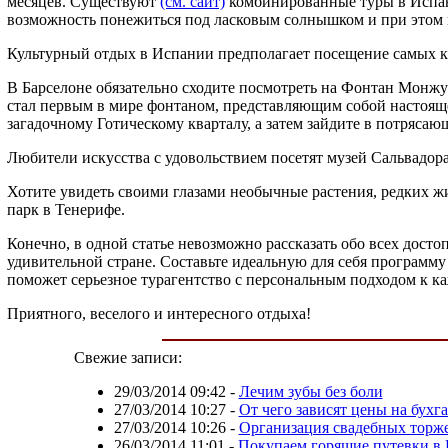
месяцев. Существуют
(см. сайт)
комбинированные туры в Испан
возможность понежиться под ласковым солнышком и при этом п
Культурный отдых в Испании предполагает посещение самых кра
В Барселоне обязательно сходите посмотреть на Фонтан Монжуи
стал первым в мире фонтаном, представляющим собой настоящее 
загадочному Готическому кварталу, а затем зайдите в потряса
Любители искусства с удовольствием посетят музей Сальвадор
Хотите увидеть своими глазами необычные растения, редких 
парк в Тенерифе.
Конечно, в одной статье невозможно рассказать обо всех досто
удивительной стране. Составьте идеальную для себя программу
поможет серьезное турагентство с персональным подходом к ка
Приятного, веселого и интересного отдыха!
Свежие записи:
29/03/2014 09:42
-
Лечим зубы без боли
27/03/2014 10:27
-
От чего зависят цены на бухг
27/03/2014 10:26
-
Организация свадебных торже
26/03/2014 11:01
-
Покупаем горящие путевки в