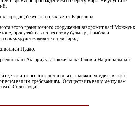
ей с времяпрепровождением на берегу моря. Не упустите
ий.
 городов, безусловно, является Барселона.
расота этого грандиозного сооружения заворожит вас! Монжуик
лоне, прогуляйтесь по веселому бульвару Рамбла и
ся головокружительный вид на город.
живописи Прадо.
барселонский Аквариум, а также парк Орлов и Национальный
йте, что интересного лично для вас можно увидеть в этой
ют всем вашим требованиям. Осуществить вашу мечту вам
ризма «Свои люди».