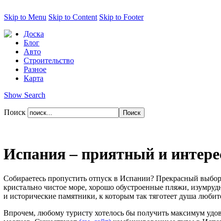
Skip to Menu
Skip to Content
Skip to Footer
Доска
Блог
Авто
Строительство
Разное
Карта
Show Search
Поиск
Испания – приятный и интер
Собираетесь пропустить отпуск в Испании? Прекрасный выбор!
кристально чистое море, хорошо обустроенные пляжи, изумрудн
и исторические памятники, к которым так тяготеет душа любит
Впрочем, любому туристу хотелось бы получить максимум удово