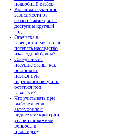
подробный разбор
Красивый букет вне
зависимости от
сезона: какие цветы
доступны круглый
год
Опечатка в
завещании: можно ли
потерять наследство
из-за одной буквы?
Сосед сносит
несущие стены: как
остановить
незаконную
перепланировку и не
остаться под
завалами?
Что учитывать при
выборе аренды
автомобиля с
водителем: критерии,
условия и важные
вопросы к
провайдеру