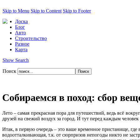
Skip to Menu
Skip to Content
Skip to Footer
Доска
Блог
Авто
Строительство
Разное
Карта
Show Search
Поиск
Собираемся в поход: сбор вещ
Лето – самая прекрасная пора для путешествий, ведь всё вокру
друзей на свежий воздух за город. И тут перед каждым человек в
Итак, в первую очередь – это ваше временное пристанище, где 
водоотталкивающая, т.к. от сюрпризов непогоды никто не застр