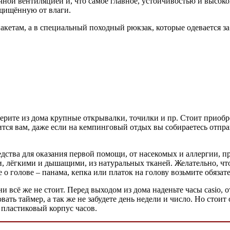
чной вентиляцией и, что самое главное, устойчивостью и высок
ащищённую от влаги.
акетам, а в специальный походный рюкзак, которые одевается за
рите из дома крупные открывалки, точилки и пр. Стоит приобре
тся вам, даже если на кемпинговый отдых вы собираетесь отправ
редства для оказания первой помощи, от насекомых и аллергии,
 лёгкими и дышащими, из натуральных тканей. Желательно, чтоб
 о голове – панама, кепка или платок на голову возьмите обязат
ни всё же не стоит. Перед выходом из дома наденьте часы casio
вать таймер, а так же не забудете день недели и число. Но стоит
я пластиковый корпус часов.