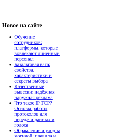
Новое
на сайте
Обучение
сотрудников:
платформы, которые
вовлекают линейный
персонал
Базальтовая вата:
свойства,
характеристики и
секреты выбора
Качественные
вывески: надёжная
наружная реклама
Что такое IP TCP?
Основы работы
протоколов для
передачи данных и
голоса
Обрамление и уход за
могилой: правила и