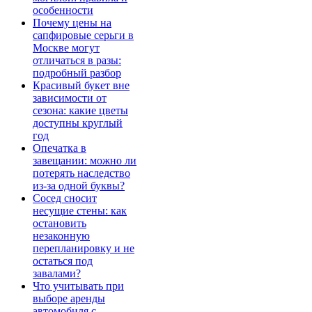
особенности
Почему цены на
сапфировые серьги в
Москве могут
отличаться в разы:
подробный разбор
Красивый букет вне
зависимости от
сезона: какие цветы
доступны круглый
год
Опечатка в
завещании: можно ли
потерять наследство
из-за одной буквы?
Сосед сносит
несущие стены: как
остановить
незаконную
перепланировку и не
остаться под
завалами?
Что учитывать при
выборе аренды
автомобиля с