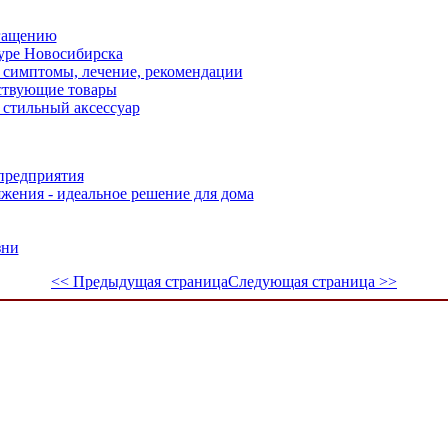
огащению
уре Новосибирска
: симптомы, лечение, рекомендации
тствующие товары
стильный аксессуар
предприятия
жения - идеальное решение для дома
зни
<< Предыдущая страница
Следующая страница >>