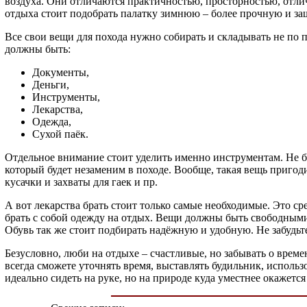
воздуха. Они отличаются практичностью, просторностью, отли
отдыха стоит подобрать палатку зимнюю – более прочную и з
Все свои вещи для похода нужно собирать и складывать не по п
должны быть:
Документы,
Деньги,
Инструменты,
Лекарства,
Одежда,
Сухой паёк.
Отдельное внимание стоит уделить именно инструментам. Не бе
который будет незаменим в походе. Вообще, такая вещь пригоди
кусачки и захваты для гаек и пр.
А вот лекарства брать стоит только самые необходимые. Это с
брать с собой одежду на отдых. Вещи должны быть свободными,
Обувь так же стоит подбирать надёжную и удобную. Не забудьте
Безусловно, люби на отдыхе – счастливые, но забывать о време
всегда сможете уточнять время, выставлять будильник, использо
идеально сидеть на руке, но на природе куда уместнее окажетс