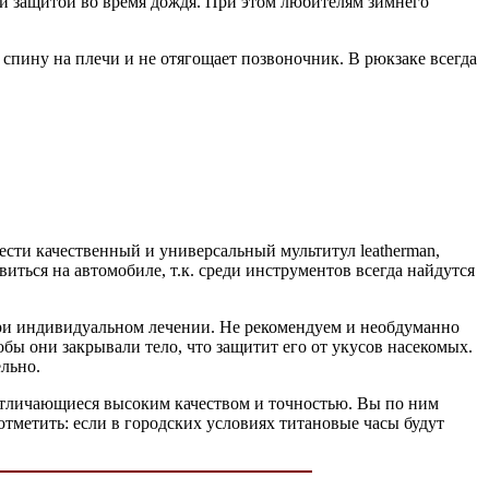
ой защитой во время дождя. При этом любителям зимнего
 спину на плечи и не отягощает позвоночник. В рюкзаке всегда
сти качественный и универсальный мультитул leatherman,
иться на автомобиле, т.к. среди инструментов всегда найдутся
 при индивидуальном лечении. Не рекомендуем и необдуманно
ы они закрывали тело, что защитит его от укусов насекомых.
ельно.
, отличающиеся высоким качеством и точностью. Вы по ним
 отметить: если в городских условиях титановые часы будут