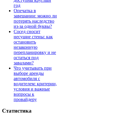
доступны круглый
год
Опечатка в
завещании: можно ли
потерять наследство
из-за одной буквы?
Сосед сносит
несущие стены: как
остановить
незаконную
перепланировку и не
остаться под
завалами?
Что учитывать при
выборе аренды
автомобиля с
водителем: критерии,
условия и важные
вопросы к
провайдеру
Статистика