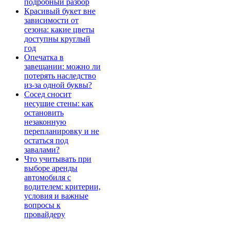
подробный разбор
Красивый букет вне
зависимости от
сезона: какие цветы
доступны круглый
год
Опечатка в
завещании: можно ли
потерять наследство
из-за одной буквы?
Сосед сносит
несущие стены: как
остановить
незаконную
перепланировку и не
остаться под
завалами?
Что учитывать при
выборе аренды
автомобиля с
водителем: критерии,
условия и важные
вопросы к
провайдеру