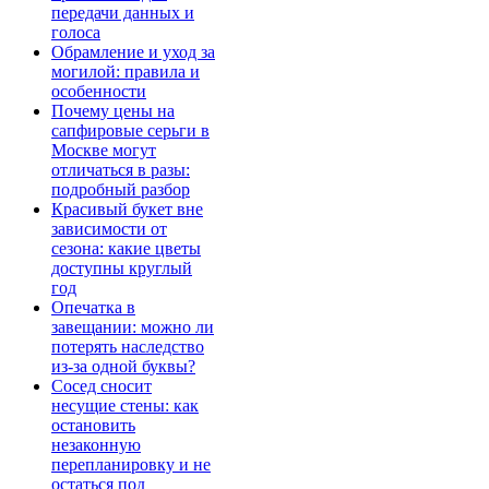
передачи данных и
голоса
Обрамление и уход за
могилой: правила и
особенности
Почему цены на
сапфировые серьги в
Москве могут
отличаться в разы:
подробный разбор
Красивый букет вне
зависимости от
сезона: какие цветы
доступны круглый
год
Опечатка в
завещании: можно ли
потерять наследство
из-за одной буквы?
Сосед сносит
несущие стены: как
остановить
незаконную
перепланировку и не
остаться под