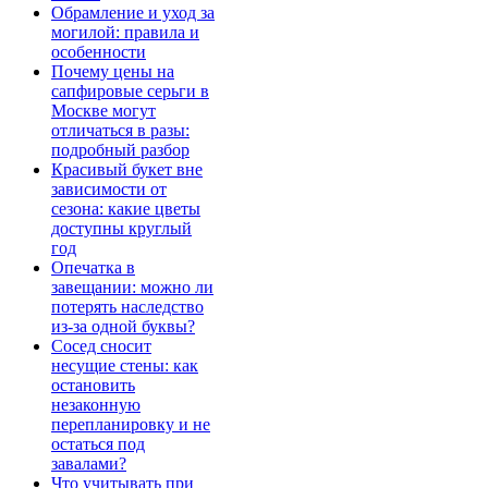
Обрамление и уход за
могилой: правила и
особенности
Почему цены на
сапфировые серьги в
Москве могут
отличаться в разы:
подробный разбор
Красивый букет вне
зависимости от
сезона: какие цветы
доступны круглый
год
Опечатка в
завещании: можно ли
потерять наследство
из-за одной буквы?
Сосед сносит
несущие стены: как
остановить
незаконную
перепланировку и не
остаться под
завалами?
Что учитывать при