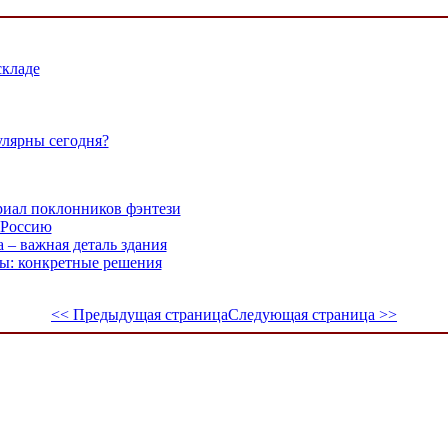
складе
улярны сегодня?
риал поклонников фэнтези
 Россию
а – важная деталь здания
ты: конкретные решения
<< Предыдущая страница
Следующая страница >>