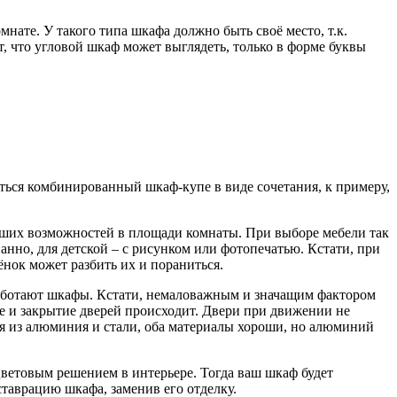
нате. У такого типа шкафа должно быть своё место, т.к.
, что угловой шкаф может выглядеть, только в форме буквы
еться комбинированный шкаф-купе в виде сочетания, к примеру,
ваших возможностей в площади комнаты. При выборе мебели так
нно, для детской – с рисунком или фотопечатью. Кстати, при
ёнок может разбить их и пораниться.
 работают шкафы. Кстати, немаловажным и значащим фактором
е и закрытие дверей происходит. Двери при движении не
ся из алюминия и стали, оба материалы хороши, но алюминий
 цветовым решением в интерьере. Тогда ваш шкаф будет
ставрацию шкафа, заменив его отделку.