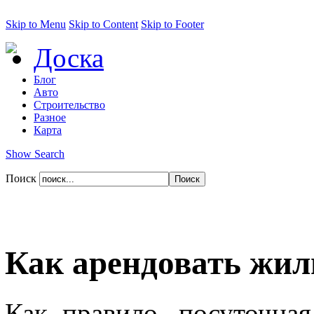
Skip to Menu
Skip to Content
Skip to Footer
Доска
Блог
Авто
Строительство
Разное
Карта
Show Search
Поиск
Как арендовать жил
Как правило, посуточная