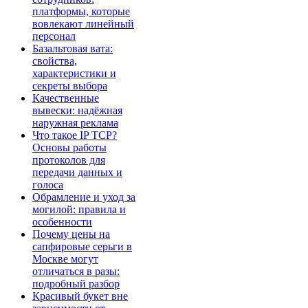
платформы, которые
вовлекают линейный
персонал
Базальтовая вата:
свойства,
характеристики и
секреты выбора
Качественные
вывески: надёжная
наружная реклама
Что такое IP TCP?
Основы работы
протоколов для
передачи данных и
голоса
Обрамление и уход за
могилой: правила и
особенности
Почему цены на
сапфировые серьги в
Москве могут
отличаться в разы:
подробный разбор
Красивый букет вне