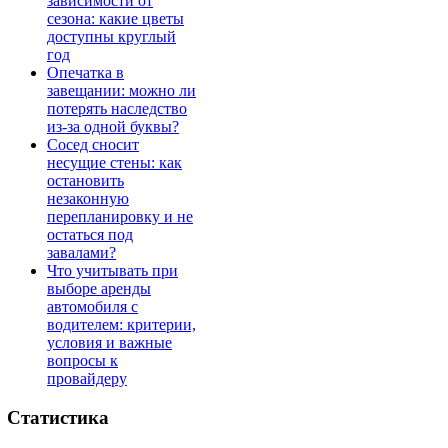
зависимости от
сезона: какие цветы
доступны круглый
год
Опечатка в
завещании: можно ли
потерять наследство
из-за одной буквы?
Сосед сносит
несущие стены: как
остановить
незаконную
перепланировку и не
остаться под
завалами?
Что учитывать при
выборе аренды
автомобиля с
водителем: критерии,
условия и важные
вопросы к
провайдеру
Статистика