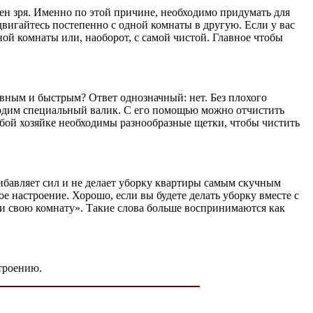
трачен зря. Именно по этой причине, необходимо придумать для
вигайтесь постепенно с одной комнаты в другую. Если у вас
ной комнаты или, наоборот, с самой чистой. Главное чтобы
ивным и быстрым? Ответ однозначный: нет. Без плохого
бходим специальный валик. С его помощью можно отчистить
любой хозяйке необходимы разнообразные щетки, чтобы чистить
ибавляет сил и не делает уборку квартиры самым скучным
ое настроение. Хорошо, если вы будете делать уборку вместе с
ери свою комнату». Такие слова больше воспринимаются как
строению.