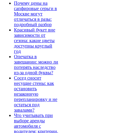
Почему цены на
сапфировые серьги в
Москве могут
отличаться в разы:
подробный разбор
Красивый букет вне
зависимости от
сезона: какие цветы
доступны круглый
год
Опечатка в
завещании: можно ли
потерять наследство
из-за одной буквы?
Сосед сносит
несущие стены: как
остановить
незаконную
перепланировку и не
остаться под
завалами?
Что учитывать при
выборе аренды
автомобиля с
водителем: критерии,