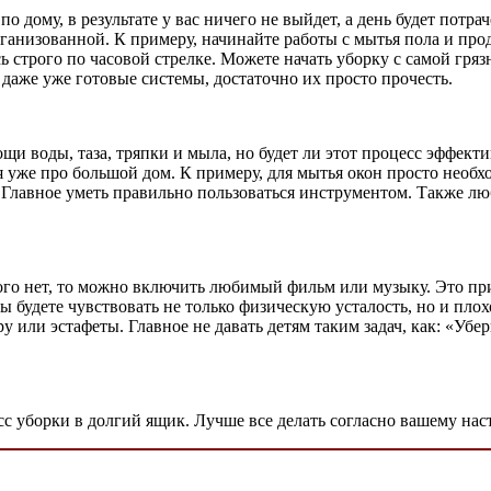
ся по дому, в результате у вас ничего не выйдет, а день будет по
ганизованной. К примеру, начинайте работы с мытья пола и прод
ь строго по часовой стрелке. Можете начать уборку с самой гряз
даже уже готовые системы, достаточно их просто прочесть.
и воды, таза, тряпки и мыла, но будет ли этот процесс эффект
я уже про большой дом. К примеру, для мытья окон просто нео
ым. Главное уметь правильно пользоваться инструментом. Также 
кого нет, то можно включить любимый фильм или музыку. Это пр
ы будете чувствовать не только физическую усталость, но и плох
 или эстафеты. Главное не давать детям таким задач, как: «Уб
есс уборки в долгий ящик. Лучше все делать согласно вашему на