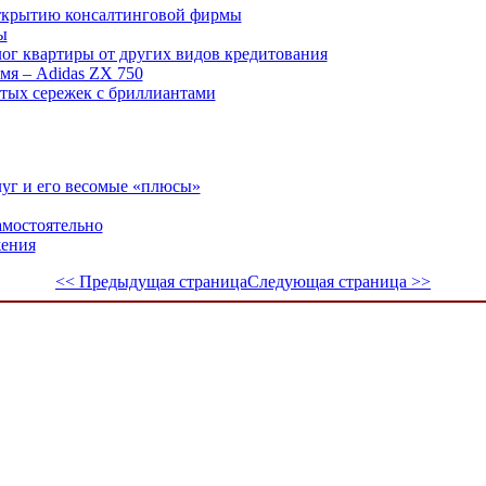
ткрытию консалтинговой фирмы
ы
лог квартиры от других видов кредитования
имя – Adidas ZX 750
тых сережек с бриллиантами
луг и его весомые «плюсы»
амостоятельно
жения
<< Предыдущая страница
Следующая страница >>