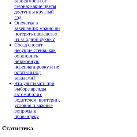
зависимости от
сезона: какие цветы
доступны круглый
год
Опечатка в
завещании: можно ли
потерять наследство
из-за одной буквы?
Сосед сносит
несущие стены: как
остановить
незаконную
перепланировку и не
остаться под
завалами?
Что учитывать при
выборе аренды
автомобиля с
водителем: критерии,
условия и важные
вопросы к
провайдеру
Статистика