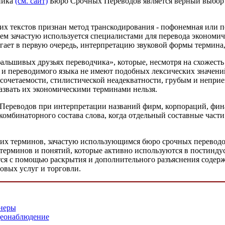
дника
(см. сайт)
Бюро Срочных Переводов является верный выбор т
х текстов признан метод транскодирования - пофонемная или 
ием зачастую используется специалистами для перевода экономи
гает в первую очередь, интерпретацию звуковой формы термина, 
фальшивых друзьях переводчика», которые, несмотря на схожест
 и переводимого языка не имеют подобных лексических значени
 сочетаемости, стилистической неадекватности, грубым и непри
назвать их экономическими терминами нельзя.
ереводов при интерпретации названий фирм, корпораций, фи
комбинаторного состава слова, когда отдельный составные части
х терминов, зачастую использующимся бюро срочных переводов
 терминов и понятий, которые активно используются в постинду
тся с помощью раскрытия и дополнительного разъяснения содер
овых услуг и торговли.
неры
деонаблюдение