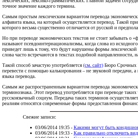
лексических, лексико-грамматических. Главной задачей сотру
точное значение каждого термина.
Самым простым лексическим вариантом перевода экономически
алфавита языка, на который осуществляется перевод. Такой пр
которого весьма существенно отличается от русской и предпола
Но при переводе экономических текстов не стоит забывать о «
называют псевдоинтернационализмы, когда слова из исходного
приведет лишь к тому, что будут нарушены формы лексической
слова часто встречаются в текстах подобной направленности, 
Такой способ зачастую употребляется
(см. сайт)
Бюро Срочных П
перевести с помощью калькирования – не звуковой передачи, а 
языка перевода.
Самым же распространенным вариантом перевода экономически
терминознака. Этот перевод употребляется при переводе таких
русскоязычный социум. Передача таких терминов осуществляе
реалиям относятся современные формы предоставления финанс
Свежие записи:
03/06/2014 19:35
-
Какими могут быть кондицио
03/06/2014 19:33
-
Как правильно отключить ви