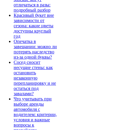
отличаться в разы:
подробный разбор
Красивый букет вне
зависимости от
сезона: какие цветы
доступны круглый
год
Опечатка в
завещании: можно ли
потерять наследство
из-за одной буквы?
Сосед сносит
несущие стены: как
остановить
незаконную
перепланировку и не
остаться под
завалами?
Что учитывать при
выборе аренды
автомобиля с
водителем: критерии,
условия и важные
вопросы к