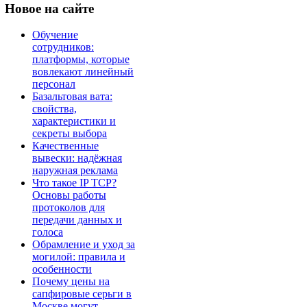
Новое
на сайте
Обучение
сотрудников:
платформы, которые
вовлекают линейный
персонал
Базальтовая вата:
свойства,
характеристики и
секреты выбора
Качественные
вывески: надёжная
наружная реклама
Что такое IP TCP?
Основы работы
протоколов для
передачи данных и
голоса
Обрамление и уход за
могилой: правила и
особенности
Почему цены на
сапфировые серьги в
Москве могут