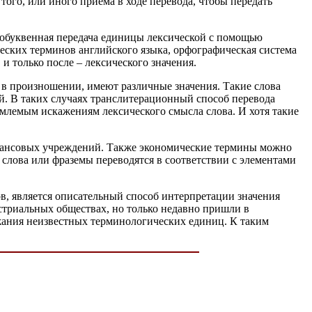
ого, или иного приема в ходе перевода, чтобы передать
побуквенная передача единицы лексической с помощью
ческих терминов английского языка, орфографическая система
и только после – лексического значения.
ь в произношении, имеют различные значения. Такие слова
й. В таких случаях транслитерационный способ перевода
емлемым искажениям лексического смысла слова. И хотя такие
нансовых учреждений. Также экономические термины можно
 слова или фраземы переводятся в соответствии с элементами
, является описательный способ интерпретации значения
стриальных обществах, но только недавно пришли в
жания неизвестных терминологических единиц. К таким