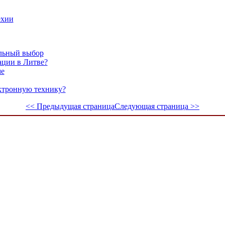
ехии
ильный выбор
ации в Литве?
ме
ектронную технику?
<< Предыдущая страница
Следующая страница >>