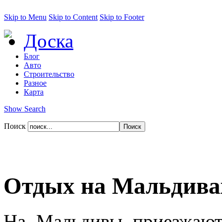
Skip to Menu
Skip to Content
Skip to Footer
Доска
Блог
Авто
Строительство
Разное
Карта
Show Search
Поиск
Отдых на Мальдива
На Мальдивы приезжают 