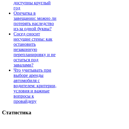
доступны круглый
год
Опечатка в
завещании: можно ли
потерять наследство
из-за одной буквы?
Сосед сносит
несущие стены: как
остановить
незаконную
перепланировку и не
остаться под
завалами?
Что учитывать при
выборе аренды
автомобиля с
водителем: критерии,
условия и важные
вопросы к
провайдеру
Статистика