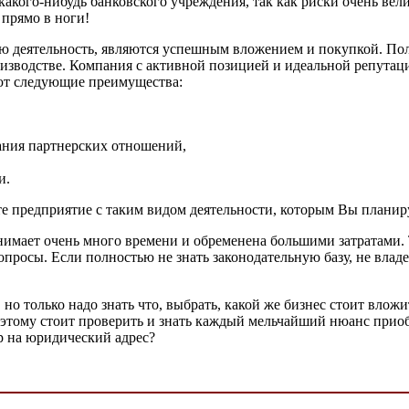
какого-нибудь банковского учреждения, так как риски очень вел
 прямо в ноги!
ю деятельность, являются успешным вложением и покупкой. По
изводстве. Компания с активной позицией и идеальной репутаци
ают следующие преимущества:
ания партнерских отношений,
и.
те предприятие с таким видом деятельности, которым Вы планиру
имает очень много времени и обременена большими затратами. Та
опросы. Если полностью не знать законодательную базу, не вла
но только надо знать что, выбрать, какой же бизнес стоит вложи
 поэтому стоит проверить и знать каждый мельчайший нюанс при
р на юридический адрес?