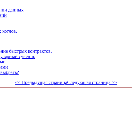
ении данных
ний
 котлов.
ние быстрых контрактов.
пулярный сувенир
ями
ками
 выбрать?
<< Предыдущая страница
Следующая страница >>