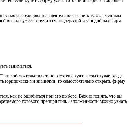
ики. Но если купить фирму уже с готовой историей и хорошей
лностью сформированная деятельность с четким отлаженным
ей всегда сумеет заручиться поддержкой и у подобных фирм.
ете заниматься.
кие обстоятельства становятся еще хуже в том случае, когда
деть юридическими знаниями, то самостоятельно открыть фирму
ться, как не ошибиться при его выборе. Важно понять, что вы
обретаемого готового предприятия. Задолженности можно узнать