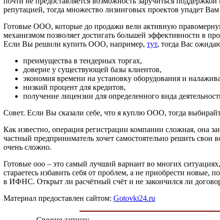
почти не предоставляется возможность заручиться поддержкой 
репутацией, тогда множество лизинговых проектов упадет Вам
Готовые ООО, которые до продажи вели активную правомерну
механизмом позволяет достигать большей эффективности в про
Если Вы решили купить ООО, например,
тут
, тогда Вас ожид
преимущества в тендерных торгах,
доверие у существующей базы клиентов,
экономия времени на установку оборудования и налажив
низкий процент для кредитов,
получение лицензии для определенного вида деятельност
Совет. Если Вы сказали себе, что я куплю ООО, тогда выбирай
Как известно, операция регистрации компании сложная, она зан
частный предприниматель хочет самостоятельно решить свои в
очень сложно.
Готовые ооо – это самый лучший вариант во многих ситуациях, 
стараетесь избавить себя от проблем, а не приобрести новые,
в ИФНС. Открыт ли расчётный счёт и не закончился ли догово
Материал предоставлен сайтом:
Gotovki24.ru
Свежие записи: