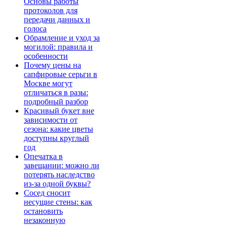
Основы работы
протоколов для
передачи данных и
голоса
Обрамление и уход за
могилой: правила и
особенности
Почему цены на
сапфировые серьги в
Москве могут
отличаться в разы:
подробный разбор
Красивый букет вне
зависимости от
сезона: какие цветы
доступны круглый
год
Опечатка в
завещании: можно ли
потерять наследство
из-за одной буквы?
Сосед сносит
несущие стены: как
остановить
незаконную