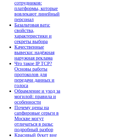
сотрудников:
платформы, которые
вовлекают линейный
персонал
Базальтовая вата:
свойства,
характеристики и
секреты выбора
Качественные
вывески: надёжная
наружная реклама
Что такое IP TCP?
Основы работы
протоколов для
передачи данных и
голоса
Обрамление и уход за
могилой: правила и
особенности
Почему цены на
сапфировые серьги в
Москве могут
отличаться в разы:
подробный разбор
Красивый букет вне