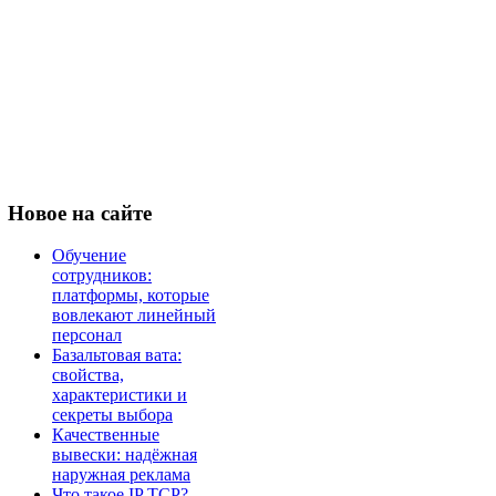
Новое
на сайте
Обучение
сотрудников:
платформы, которые
вовлекают линейный
персонал
Базальтовая вата:
свойства,
характеристики и
секреты выбора
Качественные
вывески: надёжная
наружная реклама
Что такое IP TCP?