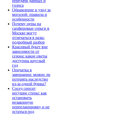
передачи данных и
голоса
Обрамление и уход за
могилой: правила и
особенности
Почему цены на
сапфировые серьги в
Москве могут
отличаться в разы:
подробный разбор
Красивый букет вне
зависимости от
сезона: какие цветы
доступны круглый
год
Опечатка в
завещании: можно ли
потерять наследство
из-за одной буквы?
Сосед сносит
несущие стены: как
остановить
незаконную
перепланировку и не
остаться под