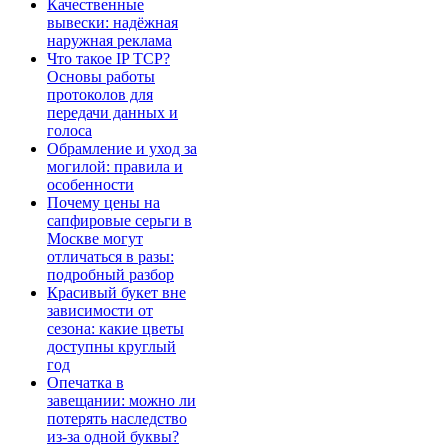
Качественные
вывески: надёжная
наружная реклама
Что такое IP TCP?
Основы работы
протоколов для
передачи данных и
голоса
Обрамление и уход за
могилой: правила и
особенности
Почему цены на
сапфировые серьги в
Москве могут
отличаться в разы:
подробный разбор
Красивый букет вне
зависимости от
сезона: какие цветы
доступны круглый
год
Опечатка в
завещании: можно ли
потерять наследство
из-за одной буквы?