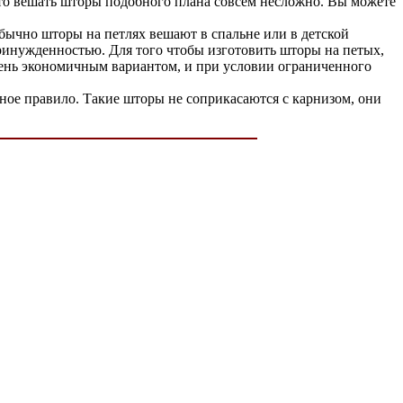
 что вешать шторы подобного плана совсем несложно. Вы можете
обычно шторы на петлях вешают в спальне или в детской
принужденностью. Для того чтобы изготовить шторы на петых,
чень экономичным вариантом, и при условии ограниченного
жное правило. Такие шторы не соприкасаются с карнизом, они