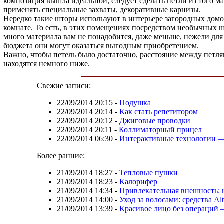
композиция вышла идеальной, следует сделать петли из того м
применять специальные захваты, декоративные карнизы.
Нередко такие шторы используют в интерьере загородных домов
комнате. То есть, в этих помещениях посредством необычных 
много материала вам не понадобится, даже меньше, нежели дл
бюджета они могут оказаться выгодным приобретением.
Важно, чтобы петель было достаточно, расстояние между петля
находятся немного ниже.
Свежие записи:
22/09/2014 20:15
-
Подушка
22/09/2014 20:14
-
Как стать репетитором
22/09/2014 20:12
-
Джиговые проводки
22/09/2014 20:11
-
Коллиматорный прицел
22/09/2014 06:30
-
Интерактивные технологии —
Более ранние:
21/09/2014 18:27
-
Тепловые пушки
21/09/2014 18:23
-
Калорифер
21/09/2014 14:34
-
Привлекательная внешность: 
21/09/2014 14:00
-
Уход за волосами: средства Alt
21/09/2014 13:39
-
Красивое лицо без операций 