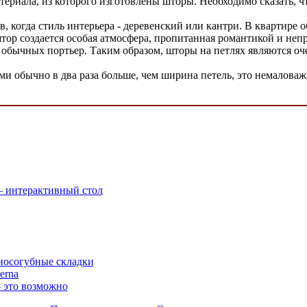
атериала, из которого изготовлены шторы. Необходимо сказать,
, когда стиль интерьера - деревенский или кантри. В квартире 
штор создается особая атмосфера, пропитанная романтикой и не
я обычных портьер. Таким образом, шторы на петлях являются о
ми обычно в два раза больше, чем ширина петель, это немалова
 интерактивный стол
носогубные складки
erna
– это возможно