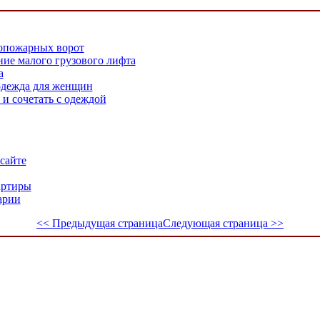
вопожарных ворот
ние малого грузового лифта
а
одежда для женщин
и сочетать с одеждой
сайте
артиры
арии
<< Предыдущая страница
Следующая страница >>