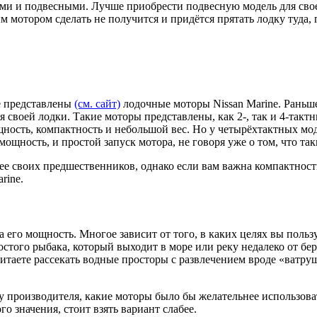
и и подвесными. Лучше приобрести подвесную модель для своей
м мотором сделать не получится и придётся прятать лодку туда, г
е представлены
(см. сайт)
лодочные моторы Nissan Marine. Раньше
ля своей лодки. Такие моторы представлены, как 2-, так и 4-т
ощность, компактность и небольшой вес. Но у четырёхтактных мо
мощность, и простой запуск мотора, не говоря уже о том, что та
е своих предшественников, однако если вам важна компактность 
rine.
 его мощность. Многое зависит от того, в каких целях вы поль
стого рыбака, который выходит в море или реку недалеко от бер
читаете рассекать водные просторы с развлечением вроде «ватр
производителя, какие моторы было бы желательнее использовать 
 значения, стоит взять вариант слабее.