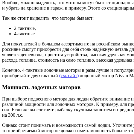
Вообще, можно выделить, что моторы могут быть стационарным
и убрать на хранение в гараж, к примеру. Этого со стационарны
Так же стоит выделить, что моторы бывают:
2-тактные,
4-тактные.
Для покупателей в большом ассортименте на российском рынк
россияне смогут приобрести для себя столь надёжную деталь д
является дешевизна, простота устройства, высокая удельная м
расхода топлива, стоимость на само топливо, высокая удельная 
Конечно, 4-тактные лодочные моторы в разы лучше и популярне
приобретайте двухтактный
(см. сайт)
лодочный мотор Nissan Ma
Мощность лодочных моторов
При выборе подвесного мотора для лодки обратите внимание на
различной мощности для лодочных моторов. К примеру, для про
сил. Если же вы считаете рыбалку скучным занятием и предпо
на 300 л.с.
Однако стоит понимать и возможности самой лодки. Уточните у 
то приобретаемый мотор не должен иметь мощность больше этого