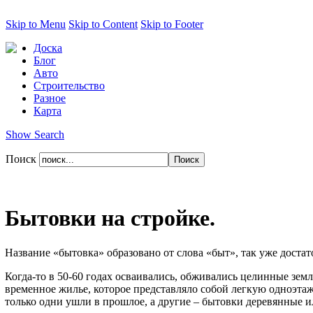
Skip to Menu
Skip to Content
Skip to Footer
Доска
Блог
Авто
Строительство
Разное
Карта
Show Search
Поиск
Бытовки на стройке.
Название «бытовка» образовано от слова «быт», так уже доста
Когда-то в 50-60 годах осваивались, обживались целинные зе
временное жилье, которое представляло собой легкую одноэта
только одни ушли в прошлое, а другие – бытовки деревянные и