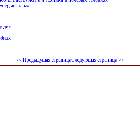
ugg australia»
р дома
обиля
<< Предыдущая страница
Следующая страница >>