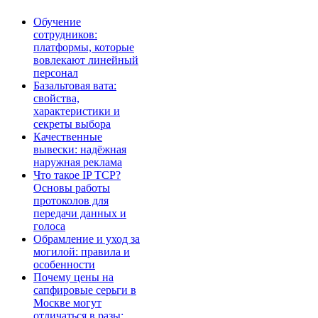
Обучение
сотрудников:
платформы, которые
вовлекают линейный
персонал
Базальтовая вата:
свойства,
характеристики и
секреты выбора
Качественные
вывески: надёжная
наружная реклама
Что такое IP TCP?
Основы работы
протоколов для
передачи данных и
голоса
Обрамление и уход за
могилой: правила и
особенности
Почему цены на
сапфировые серьги в
Москве могут
отличаться в разы: