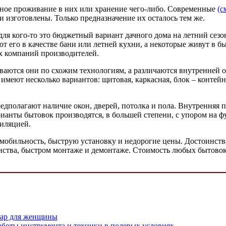
ное проживание в них или хранение чего-либо. Современные
(с
и изготовлены. Только предназначение их осталось тем же.
ля кого-то это бюджетный вариант дачного дома на летний сезо
 его в качестве бани или летней кухни, а некоторые живут в б
х компаний производителей.
ваются они по схожим технологиям, а различаются внутренней о
меют несколько вариантов: щитовая, каркасная, блок – контейн
едполагают наличие окон, дверей, потолка и пола. Внутренняя 
анты бытовок производятся, в большей степени, с упором на ф
тиляцией.
обильность, быструю установку и недорогие цены. Достоинств
нства, быстром монтаже и демонтаже. Стоимость любых бытовок
уар для женщины
аботы инструмента и техники в полевых условиях