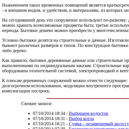
Назначением таких временных помещений является краткосроч
- и внешним видом, и удобством, и материалами, из которых он
На сегодняшний день эти сооружение используют по-разному: д
можно хранить всевозможные предметы быта; третьи используют
периода. Бытовки дешево можно приобрести у многочисленны
Условно бытовки делятся на строительные и дачные. Изготавли
бывают различных размеров и типов. По конструкции бытовки и
либо дерево.
Как правило, бытовки деревянные дачные или строительные пр
выполненными по индивидуальным заказам. Строительные вари
оборудованы отопительной системой, электропроводкой и вен
К плюсам деревянных сооружений можно отнести следующие: м
долгосрочном использовании, модуляции внутреннего простра
комплектации построек.
Свежие записи:
07/10/2014 18:34
-
Выбираем водосток
07/10/2014 18:31
-
Выбор котла
07/10/2014 18:21
-
Сумка – незаменимый аксесс
07/10/2014 07:39
-
Бензиновые генераторы для р