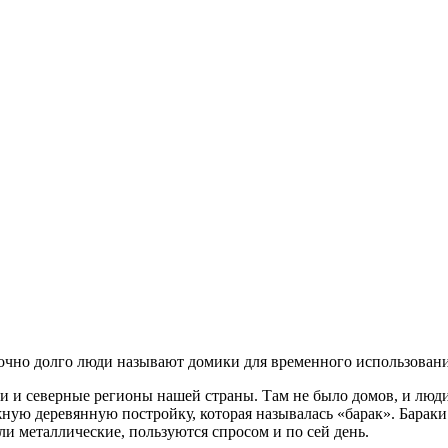
точно долго люди называют домики для временного использовани
мли и северные регионы нашей страны. Там не было домов, и лю
жную деревянную постройку, которая называлась «барак». Барак
ли металлические, пользуются спросом и по сей день.