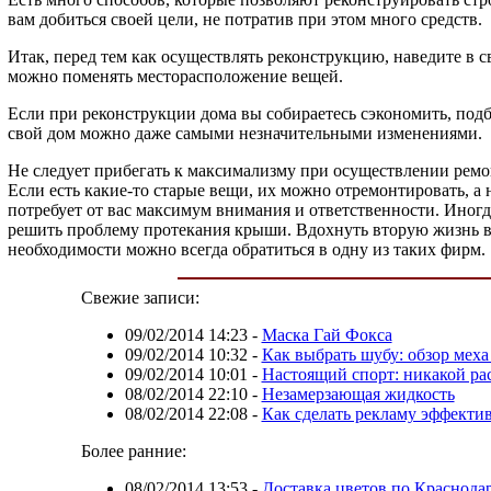
вам добиться своей цели, не потратив при этом много средств.
Итак, перед тем как осуществлять реконструкцию, наведите в 
можно поменять месторасположение вещей.
Если при реконструкции дома вы собираетесь сэкономить, под
свой дом можно даже самыми незначительными изменениями.
Не следует прибегать к максимализму при осуществлении ремо
Если есть какие-то старые вещи, их можно отремонтировать, а
потребует от вас максимум внимания и ответственности. Иногд
решить проблему протекания крыши. Вдохнуть вторую жизнь в ж
необходимости можно всегда обратиться в одну из таких фирм.
Свежие записи:
09/02/2014 14:23
-
Маска Гай Фокса
09/02/2014 10:32
-
Как выбрать шубу: обзор меха
09/02/2014 10:01
-
Настоящий спорт: никакой ра
08/02/2014 22:10
-
Незамерзающая жидкость
08/02/2014 22:08
-
Как сделать рекламу эффекти
Более ранние:
08/02/2014 13:53
-
Доставка цветов по Краснода