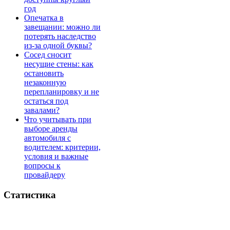
год
Опечатка в
завещании: можно ли
потерять наследство
из-за одной буквы?
Сосед сносит
несущие стены: как
остановить
незаконную
перепланировку и не
остаться под
завалами?
Что учитывать при
выборе аренды
автомобиля с
водителем: критерии,
условия и важные
вопросы к
провайдеру
Статистика