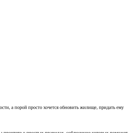
сти, а порой просто хочется обновить жилище, придать ему
вы прочтете о простых правилах, соблюдение которых поможет