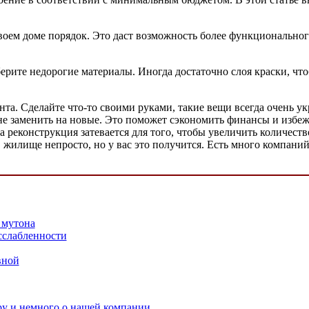
своем доме порядок. Это даст возможность более функциональног
берите недорогие материалы. Иногда достаточно слоя краски, ч
нта. Сделайте что-то своими руками, такие вещи всегда очень 
 не заменить на новые. Это поможет сэкономить финансы и избеж
а реконструкция затевается для того, чтобы увеличить количест
илище непросто, но у вас это получится. Есть много компаний
 мутона
сслабленности
вной
ру и немного о нашей компании