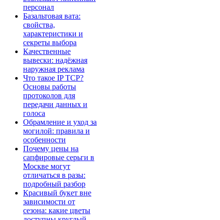
персонал
Базальтовая вата:
свойства,
характеристики и
секреты выбора
Качественные
вывески: надёжная
наружная реклама
Что такое IP TCP?
Основы работы
протоколов для
передачи данных и
голоса
Обрамление и уход за
могилой: правила и
особенности
Почему цены на
сапфировые серьги в
Москве могут
отличаться в разы:
подробный разбор
Красивый букет вне
зависимости от
сезона: какие цветы
доступны круглый