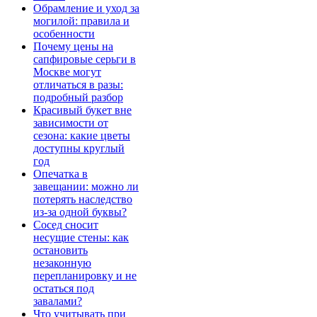
Обрамление и уход за
могилой: правила и
особенности
Почему цены на
сапфировые серьги в
Москве могут
отличаться в разы:
подробный разбор
Красивый букет вне
зависимости от
сезона: какие цветы
доступны круглый
год
Опечатка в
завещании: можно ли
потерять наследство
из-за одной буквы?
Сосед сносит
несущие стены: как
остановить
незаконную
перепланировку и не
остаться под
завалами?
Что учитывать при