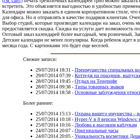
(см. сайт)
печать трехблочных календарей трио можно заказать
встретить. Это объясняется выгодностью и удобностью примен
Календари можно заказать в едином корпоративном стиле, что 
для офиса. Но и отправлять в качестве подарков клиентам. Оче
Выбор студий, которые производят календари на заказ, очень м
предоставляется скидка. Скидка на услуги дает возможность п
Оптовый заказ календарей более выгодный, чем розничный. За
Детские календари не менее популярны. Когда ребенок идет в 
месяца года. С картинками это будет еще веселей.
Свежие записи:
29/07/2014 18:31
-
Преимущества спиральных ком
29/07/2014 07:39
-
Коттедж на праздник, выпускн
28/07/2014 19:45
-
Отдых на Тенерифе
28/07/2014 09:38
-
Типы товарных знаков
25/07/2014 18:58
-
Основные заблуждения относ
Более ранние:
25/07/2014 15:13
-
Охрана вашего имущества – в
25/07/2014 10:18
-
Hyper-V в 8 версии Windows: 
25/07/2014 10:16
-
Любовь к высоким каблукам
24/07/2014 20:07
-
Оригинальные часы
24/07/2014 20:05
-
Уникальность косметики Деш