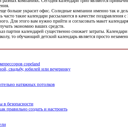
 в разных компаниях. Сегодня календари трио являются привыч
ения.
еще больше украсит офис. Солидные компании именно так и дела
нь часто такие календари рассылаются в качестве поздравления 
ного. Для этого вам нужно прийти и согласовать макет календаря
олучать экономию ваших средств.
каз партии календарей существенно снижает затраты. Календари
школу, то обучающий детский календарь является просто незаме
прессоров copeland
ой, свадьбу, юбилей или вечеринку
ительно натяжных потолков
ы в безопасности
как правильно создать и настроить
ели