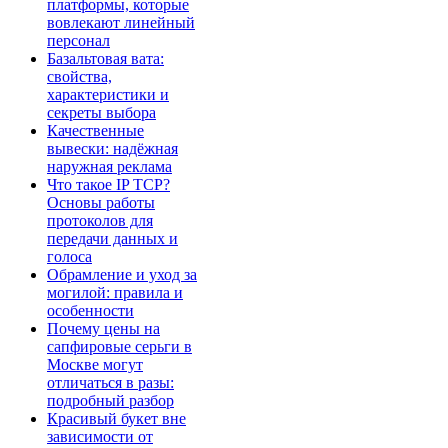
платформы, которые
вовлекают линейный
персонал
Базальтовая вата:
свойства,
характеристики и
секреты выбора
Качественные
вывески: надёжная
наружная реклама
Что такое IP TCP?
Основы работы
протоколов для
передачи данных и
голоса
Обрамление и уход за
могилой: правила и
особенности
Почему цены на
сапфировые серьги в
Москве могут
отличаться в разы:
подробный разбор
Красивый букет вне
зависимости от