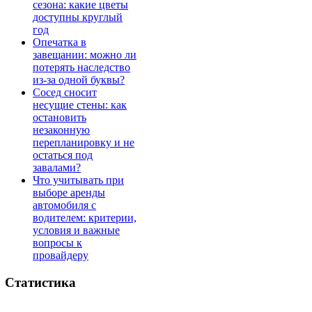
сезона: какие цветы
доступны круглый
год
Опечатка в
завещании: можно ли
потерять наследство
из-за одной буквы?
Сосед сносит
несущие стены: как
остановить
незаконную
перепланировку и не
остаться под
завалами?
Что учитывать при
выборе аренды
автомобиля с
водителем: критерии,
условия и важные
вопросы к
провайдеру
Статистика