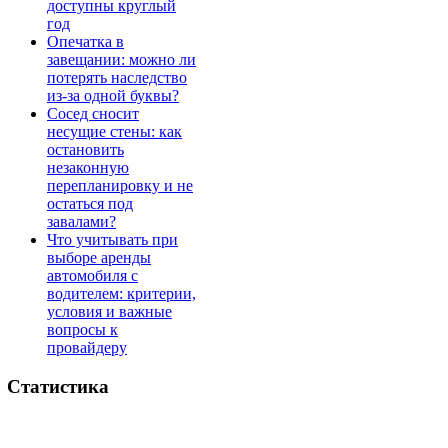
доступны круглый
год
Опечатка в
завещании: можно ли
потерять наследство
из-за одной буквы?
Сосед сносит
несущие стены: как
остановить
незаконную
перепланировку и не
остаться под
завалами?
Что учитывать при
выборе аренды
автомобиля с
водителем: критерии,
условия и важные
вопросы к
провайдеру
Статистика