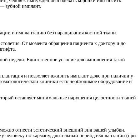
ниц, человек вынужден был одевать коронки или носить
 — зубной имплант.
тации и имплантацию без наращивания костной ткани.
 столетия. От момента обращения пациента к доктору и до
штифта.
дной недели. Единственное условие для выполнения такой
имплантация и позволяет вживить имплант даже при наличии у
стоматологической клиники есть необходимое оборудование и
который оставляет минимальные нарушения целостности тканей
ам можно отнести эстетический внешний вид вашей улыбки,
му человеку по карману, длительный период имплантации (при