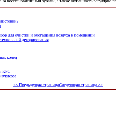
а за восстановленными зубами, а также обязанность регулярно п
 листовки?
а
бор для очистки и обогащения воздуха в помещении
е технологий декорирования
ных колец
ля КРС
нуклеоза
<< Предыдущая страница
Следующая страница >>