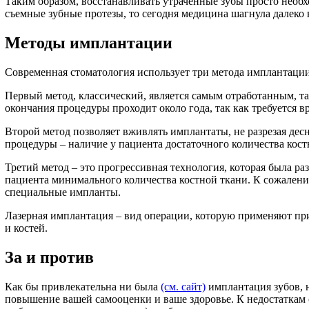
Таким образом, восстанавливать утраченные зубы просто необх
съемные зубные протезы, то сегодня медицина шагнула далеко
Методы имплантации
Современная стоматология использует три метода имплантаци
Первый метод, классический, является самым отработанным, так
окончания процедуры проходит около года, так как требуется в
Второй метод позволяет вживлять имплантаты, не разрезая де
процедуры – наличие у пациента достаточного количества кост
Третий метод – это прогрессивная технология, которая была р
пациента минимального количества костной ткани. К сожалени
специальные импланты.
Лазерная имплантация – вид операции, которую применяют при
и костей.
За и против
Как бы привлекательна ни была
(см. сайт)
имплантация зубов, н
повышение вашей самооценки и ваше здоровье. К недостаткам 