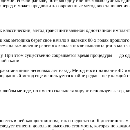
одимой. И если раньше, потеряв одну или несколько зубных еди
 вперед и может предложить современные метод восстановления
и: классический, метод трансгингивальной одноэтапной имплан
 как методика берет свое начало в далеких 80-х годах прошлого
ремя на заживление раневого канала после имплантации в кость 
сну. При этом существенно сокращается время процедуры — до о
ной ткани.
азработана лишь несколько лет назад. Метод носит название 4D 
ю, данный метод еще используется крайне редко – не у каждой 
 любом методе, но вместо скальпеля хирург использует лазер, 
о есть в ней как достоинства, так и недостатки. К достоинств
следует отнести довольно высокую стоимость, которая не каждо