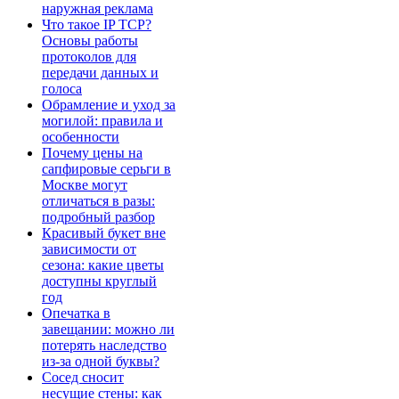
наружная реклама
Что такое IP TCP?
Основы работы
протоколов для
передачи данных и
голоса
Обрамление и уход за
могилой: правила и
особенности
Почему цены на
сапфировые серьги в
Москве могут
отличаться в разы:
подробный разбор
Красивый букет вне
зависимости от
сезона: какие цветы
доступны круглый
год
Опечатка в
завещании: можно ли
потерять наследство
из-за одной буквы?
Сосед сносит
несущие стены: как