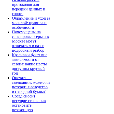
протоколов для
передачи данных и
голоса
Обрамление и уход за
могилой: правила и
особенности
Почему цены на
сапфировые серьги в
Москве могут
отличаться в разы:
подробный разбор
Красивый букет вне
зависимости от
сезона: какие цветы
доступны круглый
год
Опечатка в
завещании: можно ли
потерять наследство
из-за одной буквы?
Сосед сносит
несущие стены: как
остановить
незаконную