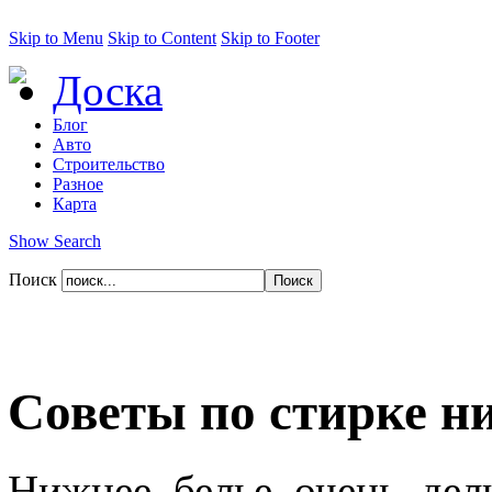
Skip to Menu
Skip to Content
Skip to Footer
Доска
Блог
Авто
Строительство
Разное
Карта
Show Search
Поиск
Советы по стирке н
Нижнее белье очень дели