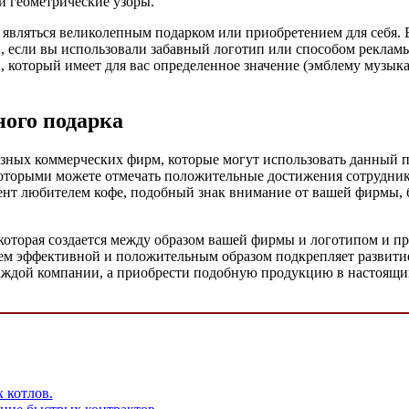
и геометрические узоры.
являться великолепным подарком или приобретением для себя. 
, если вы использовали забавный логотип или способом рекламы
 который имеет для вас определенное значение (эмблему музык
ного подарка
ных коммерческих фирм, которые могут использовать данный пр
которыми можете отмечать положительные достижения сотрудн
ент любителем кофе, подобный знак внимание от вашей фирмы, 
которая создается между образом вашей фирмы и логотипом и п
 чем эффективной и положительным образом подкрепляет развит
каждой компании, а приобрести подобную продукцию в настоящи
 котлов.