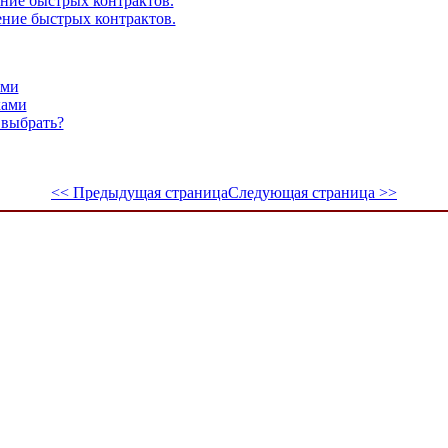
ние быстрых контрактов.
ние быстрых контрактов.
ями
ками
 выбрать?
<< Предыдущая страница
Следующая страница >>