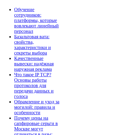
Обучение
сотрудников:
платформы, которые
вовлекают линейный
персонал
Базальтовая вата:
свойства,
характеристики и
секреты выбора
Качественные
вывески: надёжная
наружная реклама
Что такое IP TCP?
Основы работы
протоколов для
передачи данных и
голоса
Обрамление и уход за
могилой: правила и
особенности
Почему цены на
сапфировые серьги в
Москве могут
отличаться в разы: