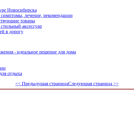
уре Новосибирска
: симптомы, лечение, рекомендации
тствующие товары
стильный аксессуар
ей в дорогу
жения - идеальное решение для дома
зни
для отдыха
<< Предыдущая страница
Следующая страница >>