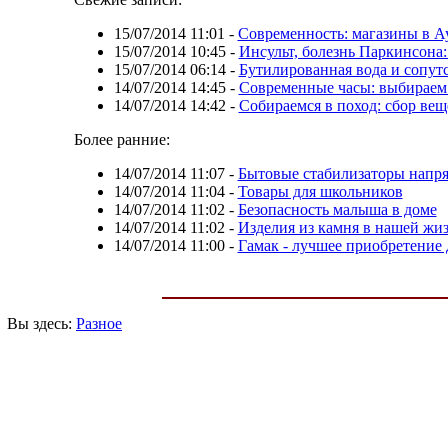
15/07/2014 11:01
-
Современность: магазины в А
15/07/2014 10:45
-
Инсульт, болезнь Паркинсона
15/07/2014 06:14
-
Бутилированная вода и сопу
14/07/2014 14:45
-
Современные часы: выбираем 
14/07/2014 14:42
-
Собираемся в поход: сбор вещ
Более ранние:
14/07/2014 11:07
-
Бытовые стабилизаторы напря
14/07/2014 11:04
-
Товары для школьников
14/07/2014 11:02
-
Безопасность малыша в доме
14/07/2014 11:02
-
Изделия из камня в нашей жи
14/07/2014 11:00
-
Гамак - лучшее приобретение 
Вы здесь:
Разное