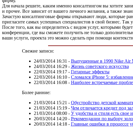
фирму.
Для начала решите, каким именно консалтингом вы хотите зан
и прочее. Все зависит от вашего личного желания, а также знан
Зачастую консалтинговые фирмы открывают люди, которые ранее
пригласите самых успешных специалистов в свой бизнес. Так у 
После того, как вы определитесь с видом услуг, которыми буд
конференции, где вы сможете получить не только дополнительн
ваши услуги, проекта это можно сделать при помощи контекст
Свежие записи:
24/03/2014 16:31
-
Выпущенные в 1990 Nike Air M
24/03/2014 16:29
-
Жизнь советского искусства
22/03/2014 19:17
-
Гитарные эффекты
22/03/2014 16:10
-
Сломался iPhone 5: избавлени
22/03/2014 16:08
-
Наиболее встречаемые пробл
Более ранние:
21/03/2014 15:21
-
Обустройство детской комнат
21/03/2014 15:19
-
Чем отличается кредит под за
21/03/2014 08:00
-
У удобства и стиля есть свое 
20/03/2014 14:20
-
Рекомендации по выбору золо
20/03/2014 14:18
-
Главные ошибки в процессе у