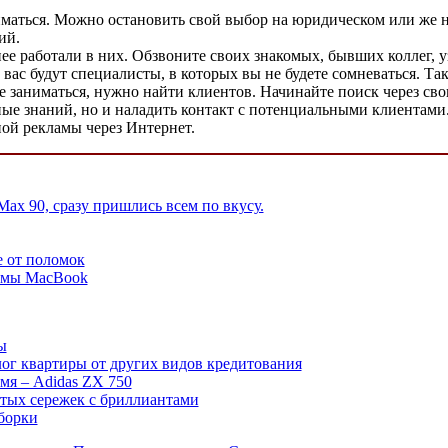
иматься. Можно остановить свой выбор на юридическом или же н
ий.
 работали в них. Обзвоните своих знакомых, бывших коллег, узн
вас будут специалисты, в которых вы не будете сомневаться. Так
ете заниматься, нужно найти клиентов. Начинайте поиск через с
ые знаний, но и наладить контакт с потенциальными клиентами. 
ной рекламы через Интернет.
ax 90, сразу пришлись всем по вкусу.
е от поломок
емы MacBook
ы
лог квартиры от других видов кредитования
имя – Adidas ZX 750
тых сережек с бриллиантами
борки