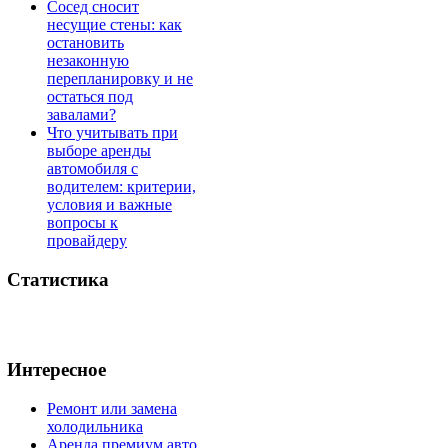
Сосед сносит
несущие стены: как
остановить
незаконную
перепланировку и не
остаться под
завалами?
Что учитывать при
выборе аренды
автомобиля с
водителем: критерии,
условия и важные
вопросы к
провайдеру
Статистика
Интересное
Ремонт или замена
холодильника
Аренда премиум авто