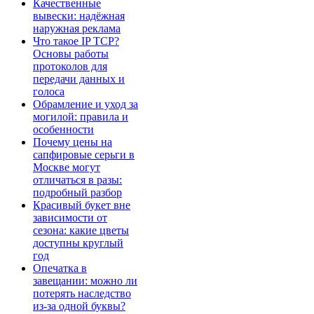
Качественные
вывески: надёжная
наружная реклама
Что такое IP TCP?
Основы работы
протоколов для
передачи данных и
голоса
Обрамление и уход за
могилой: правила и
особенности
Почему цены на
сапфировые серьги в
Москве могут
отличаться в разы:
подробный разбор
Красивый букет вне
зависимости от
сезона: какие цветы
доступны круглый
год
Опечатка в
завещании: можно ли
потерять наследство
из-за одной буквы?