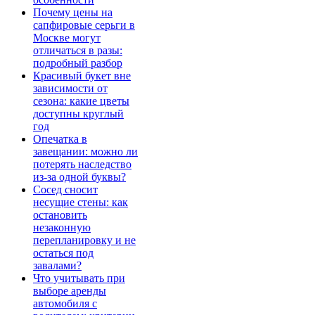
Почему цены на
сапфировые серьги в
Москве могут
отличаться в разы:
подробный разбор
Красивый букет вне
зависимости от
сезона: какие цветы
доступны круглый
год
Опечатка в
завещании: можно ли
потерять наследство
из-за одной буквы?
Сосед сносит
несущие стены: как
остановить
незаконную
перепланировку и не
остаться под
завалами?
Что учитывать при
выборе аренды
автомобиля с