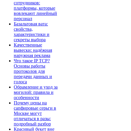
сотрудников:
платформы, которые
вовлекают линейный
персонал
Базальтовая вата:
свойства,
характеристики и
секреты выбора
Качественные
вывески: надёжная
наружная реклама
Что такое IP TCP?
Основы работы
протоколов для
передачи данных и
голоса
Обрамление и уход за
могилой: правила и
особенности
Почему цены на
сапфировые серьги в
Москве могут
отличаться в разы:
подробный разбор
Красивый букет вне