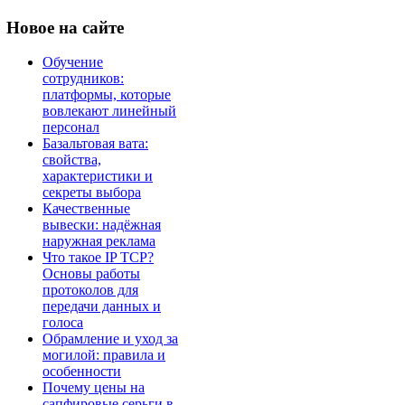
Новое
на сайте
Обучение
сотрудников:
платформы, которые
вовлекают линейный
персонал
Базальтовая вата:
свойства,
характеристики и
секреты выбора
Качественные
вывески: надёжная
наружная реклама
Что такое IP TCP?
Основы работы
протоколов для
передачи данных и
голоса
Обрамление и уход за
могилой: правила и
особенности
Почему цены на
сапфировые серьги в